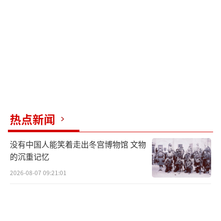
“汽车工厂的设计目的是生产数万或数百
万辆相同的产品，而无人机产品的型号会根据
现实情况而不断变化。”伊藤荣作称，希望将
汽车工厂改造用于军用无人机生产的人，并不
真正了解无人机。
伊藤荣作还表示，出于对数据安全方面的
热点新闻
担忧，日本防卫省希望在没有国际伙伴合作的
情况下，自主开发和生产部分无人机，而三菱
没有中国人能笑着走出冬宫博物馆 文物
的沉重记忆
重工具备生产涵盖海、陆、空军事装备的能
力，是日本唯一能够实现全面自主化的企业。
2026-08-07 09:21:01
受日本军事支出扩大和与人工智能相关的
燃气轮机需求增长的影响，自伊藤荣作15个月