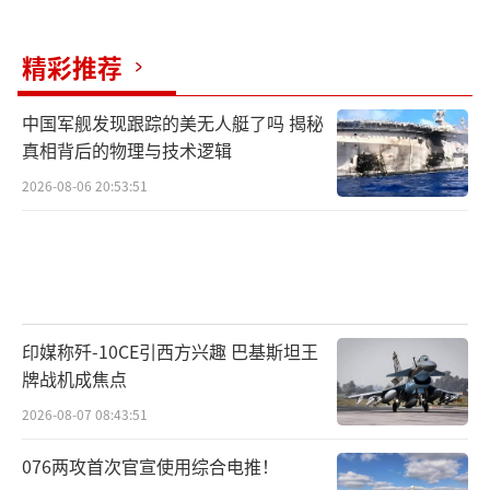
司就可能的合作进行谈判；奔驰则正与德国防
务初创公司Tytan Technologies联手制造无人
精彩推荐
机。
（责任编辑：傅鑫）
中国军舰发现跟踪的美无人艇了吗 揭秘
真相背后的物理与技术逻辑
2026-08-06 20:53:51
印媒称歼-10CE引西方兴趣 巴基斯坦王
牌战机成焦点
2026-08-07 08:43:51
076两攻首次官宣使用综合电推！