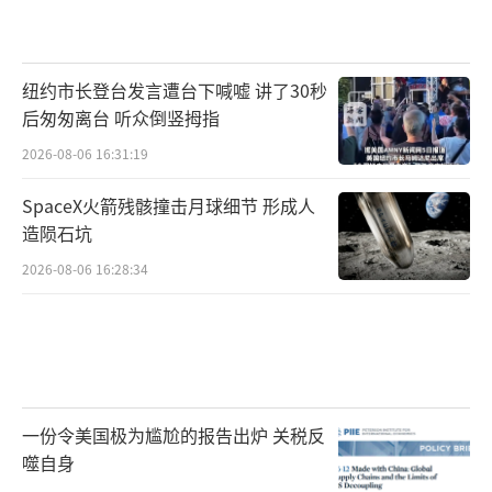
纽约市长登台发言遭台下喊嘘 讲了30秒
后匆匆离台 听众倒竖拇指
2026-08-06 16:31:19
SpaceX火箭残骸撞击月球细节 形成人
造陨石坑
2026-08-06 16:28:34
一份令美国极为尴尬的报告出炉 关税反
噬自身