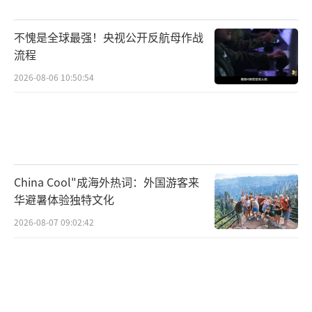
前上任以来，三菱重工的股价已上涨50%。目
前，该公司预计有超过15万亿日元（约合人民
不愧是全球最强！央视公开反航母作战
流程
币6278亿元）的订单积压，并因此需要扩大产
能，包括将燃气轮机产量提高一倍。
2026-08-06 10:50:54
除三菱重工等日本企业外，不少欧洲汽车
制造商也因产能过剩和现实地缘政治因素影
响，正在推进将闲置汽车生产线改造为无人机
和导弹零部件生产线的计划。
China Cool"成海外热词：外国游客来
华避暑体验独特文化
例如，在法国政府的鼓励下，雷诺与法国
2026-08-07 09:02:42
航空工业集团Turgis Gaillard签署协议，随后
又与防务公司泰雷兹集团合作，在其工厂生产
无人机；德国大众汽车则正与以色列“铁
穹”防空系统制造商——拉斐尔先进防御系统公