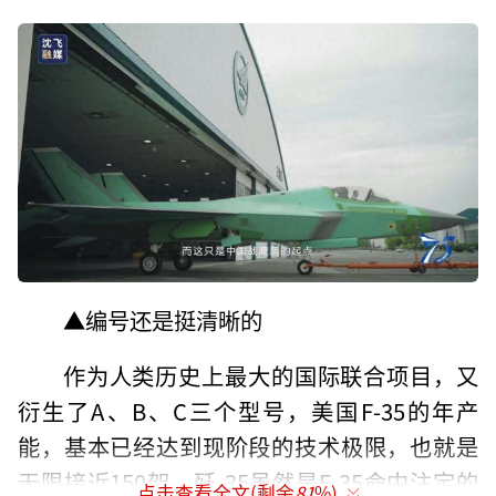
▲编号还是挺清晰的
作为人类历史上最大的国际联合项目，又
衍生了A、B、C三个型号，美国F-35的年产
能，基本已经达到现阶段的技术极限，也就是
无限接近150架。歼-35虽然是F-35命中注定的
点击查看全文(剩余
81
%)