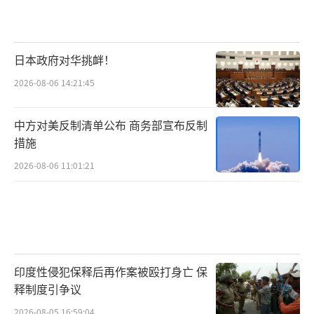
▲歼-35势必要大干一场
日本政府对华挑衅！
2026-08-06 14:21:45
歼-35厂房面积高达27万平方米，预计每72
小时就交付一架，这是之前大家不太敢相信的
中方对美反制清单公布 商务部宣布反制
奢华硬件配置。但从现在来看，承担中国高端
措施
战斗机进军国际市场希望，同时还要满足国内
2026-08-06 11:01:21
旺盛需求的歼-35，如果没有这个条件，才真是
辜负了千载难逢的战略机遇。
（责任编辑：傅鑫）
印度性侵犯保释后再作案被殴打身亡 保
释制度引争议
2026-08-05 16:59:04