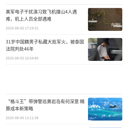
求巨大。
美军电子干扰演习致飞机撞山4人遇
难，机上人员全部遇难
2026-08-05 17:19:31
31岁中国籍男子私藏大批军火，被泰国
法院判处46年
2026-08-05 16:54:40
▲歼-20目前的地位非常特殊
“格斗王”带弹警巡黄岩岛有何深意 精
其次，空军在本世纪初装备的歼-11A、歼-
算成本新策略
7和歼-8机群即将到寿，甚至歼-10A也因为缺乏
2026-08-06 13:11:38
升级潜力，预计未来将在改造后大量对外出