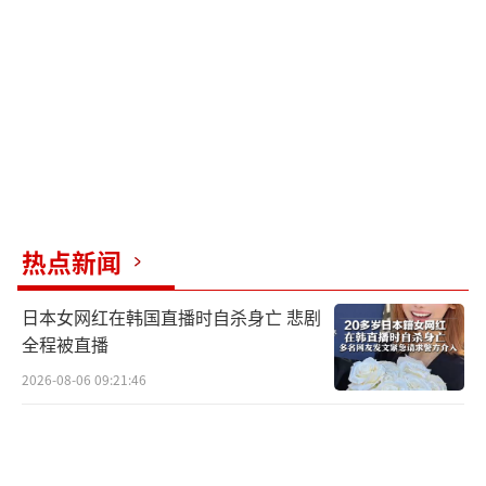
▲F-35的产能确实不俗
国产战斗机生产的一个惯用单位是“批
次”，源自组装产线在单一型号量产过程中，
不断优化技术细节，每次往往花费一年左右时
间的现实分割线。歼-35正式量产时间一般认为
热点新闻
是在2024年末，并且是优先供应海军急需的舰
载版，第一年就能交付至少30架是非常惊人
日本女网红在韩国直播时自杀身亡 悲剧
的。作为对比，第一架F-35于2007年正式下
全程被直播
线，但直到2011年产量也只有9架（洛马当初原
2026-08-06 09:21:46
本预计每36小时就能交付一架F-35，年产能将
达到史无前例的240架，这也是美国空军当时让
步放弃F-22A的关键原因）。