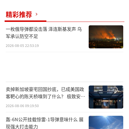
项目上的投入之大，令人咋舌。这两年脉动生
精彩推荐
产线的概念深入人心，国内也确实早就全面铺
开了这套，最早由波音推出、能大幅提高各式
一枚俄导弹都没击落 泽连斯基发声 乌
军机产能的技术体系。但罕有人知的是，由于
军承认防空不足
配套装配、高精度夹具等设施造价极高，且适
2026-08-05 22:53:19
用面狭窄，往往只能适用单一子型号，脉动生
产线的落地成本也高到发指。为了摊薄这一部
分成本，抑制产能、拉长生产周期以降低装配
设备采购数量，是公认最有效的办法。
卖掉新加坡豪宅回国抄底，已成美国政
客靶心的陈天桥嗅到了什么？ 极致安全
的追寻
2026-08-06 09:19:50
轰-6N公开挂载惊雷-1导弹意味什么 展
现强大打击能力