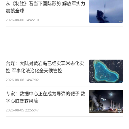
从《制胜》看当下国际形势 解放军实力
口，导致歼-35A的内部订单也不容小觑。最
震撼全球
后，由于俄罗斯和欧洲五代机发展乏力，国际
2026-08-06 14:45:19
战斗机市场迫切需要与F-35抗衡的力量，这一
部分的需求，受美伊战争刺激，要比之前想象
的更加旺盛。此外，两款六代机发展顺利，预
计到2030年左右就将成熟，歼-35必须在此之前
积累足够的装备规模，以避免被挤出生态位。
台媒：大陆对黄岩岛已经实现常态化实
控 军事化法治化全天候管控
2026-08-06 14:47:02
专家：数据中心正在成为导弹的靶子 数
字心脏暴露风险
2026-08-05 22:55:47