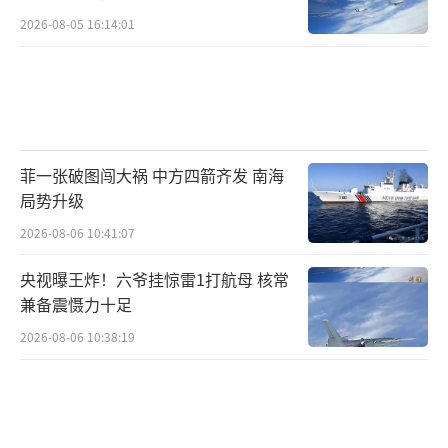
2026-08-05 16:14:01
▲国内第一款应用脉动生产线的是歼轰-7A
菲一张破图闯大祸 中方四箭齐发 南海
洛马之所以放弃了年产240架F-35的宏伟规
局势升级
划，将巅峰生产周期从10年扩展到15年，在很
2026-08-06 10:41:07
大程度上就是想借此平衡其他方面的成本上
涨。如今歼-35出手就是年产30架，按照正常规
央视曝王炸！六爷挂惊雷1打航母 核常
律绝不可能停手，至少三倍的涨幅，将年产能
兼备震慑力十足
堆到上百架是大概率事件。这是个正常情况下
2026-08-06 10:38:19
很难达到的高度，但歼-35现在确实面临几个特
殊情况。首先，海军因为放弃了陆基战斗机部
队，没有装备歼-20，实际上对舰载版歼-35需