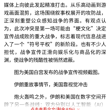
媒体上向彼此发起精准打击。从乐高动画到游
戏画面混剪，这场围绕叙事权展开的攻防战，
正深刻重塑公众感知战争的界面。有观点认
为，此次冲突是第一场可能由“梗文化”决定
宣传战成败的重大战争，标志着现代信息战进
入了一个“符号平权”的新阶段。也有不少人
担忧，战争宣传正滑向娱乐化与商品化的深
渊，使战争的残酷性被悄然遮蔽。
图为美国白宫发布的战争宣传视频截图。
伊朗重故事情节，美国靠视觉冲击
炮火轰鸣之外，伊朗和美国在数字空间开
辟了另一条战线：双方分别以人工智能（AI）
点击查看全文(剩余
91
%)