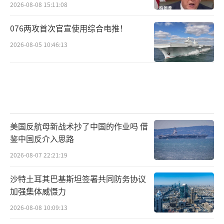
仿”调侃实现低成本传播等多个当前文化传播
2026-08-08 15:11:08
生态的集中体现。张铮称，从近期的信息战
076两攻首次官宣使用综合电推！
中，可以看到伊朗对美国进行了长期研究，对
2026-08-05 10:46:13
华盛顿有很好的了解。作为信息战对手，德黑
兰不再试图说服旁观者，而是瞄准美国的痛点
和弱点进行打击。
战争的娱乐化和商品化引发警惕
美国反航母新战术抄了中国的作业吗 借
美以伊冲突中的认知战，特别是美国发布
鉴中国反介入思路
的所谓“高燃”视频，也让不少媒体和学者担
2026-08-07 22:21:19
心战争宣传被娱乐化以及商品化，掩盖了战争
的残酷性。
沙特土耳其巴基斯坦签署共同防务协议
加强集体威慑力
在社交媒体逻辑下，战争不再只是政治与
2026-08-08 10:09:13
军事事件，而成为一种可以被消费的内容：游