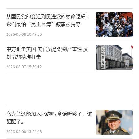
美国和伊朗之间的宣传战和认知战，正在
从国民党的变迁到民进党的续命逻辑：
凸显信息传播模式的根本性转型。美国佐治亚
它们最怕“民主台湾”叙事被揭穿
大学传播学教授斯塔尔等学者认为，过去，舆
2026-08-08 10:47:35
论权力掌握在少数媒体手中，而现在社交媒体
则将舆论场变为一片“开放战场”，不再是谁
中方狙击美国 美官员意识到严重性 反
制措施精准打击
垄断渠道，而是“在开放原野上自由狩猎”。
2026-08-07 15:59:12
美国乔治敦大学国际关系专业一名学生在
接受《环球时报》驻美国特约记者采访时表
示，美以伊冲突中的信息战演变，让他对传统
国际政治的理解受到了冲击。“我们在课堂上
学的是国家如何通过外交、联盟和制度来互
乌克兰还能加入北约吗 童话听够了，该
醒醒了。
动，但现在，国家也必须在社交媒体上竞争叙
事。”他认为，信息传播正在从“解释世
2026-08-08 13:24:48