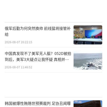
戏剪辑、表情包，它们被点赞、转发、评论，
如同娱乐产品一般流通。然而，实际情况是，
美国与以色列对伊朗发动的袭击引发了范围更
俄军后勤为何突然换帅 前线猛将接管补
广的地区冲突，造成数千人死亡。五角大楼已
给
增派数千名美军前往中东，这增加了地面作战
2026-08-07 20:22:15
的可能性，并可能导致局势进一步恶化。与此
同时，这场冲突正在扰乱全球市场，推高能源
中国真发现不了美军无人艇？052D被拍
价格，扰乱全球供应链。这些复杂而沉重的后
到后，美军3大疑点让我怀疑 真相并非
如此
果，在信息流中往往被边缘化。
2026-08-07 11:46:52
正如一些批评者所言，通过流行文化进行
战争宣传，是对战争与生命的“游戏
化”与“轻量化”。有学者表示，此类宣传视
频会减弱人们的批判性思维，降低他们对战争
韩国被爆性贿赂世预赛裁判 足协丑闻曝