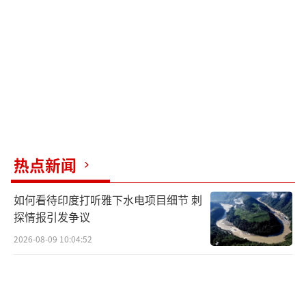
段说唱歌曲，指责白宫是以政府的傀儡。
图为伊朗官方社交媒体账号发布的女子小
学被美国袭击动画截图。
分析人士普遍认为，伊朗发布的视频内容
往往呈现出完整的叙事结构，不仅构建了故事
情节、分析了美国行动的动机、展现了美以袭
热点新闻
击伊朗对全球经济和能源价格造成的破坏性影
响，还展现了伊朗的坚定立场，并通过攻击白
如何看待印度打听雅下水电项目细节 刺
宫的弱点削弱了美国在全球的影响力。
探情报引发争议
2026-08-09 10:04:52
“伊朗将不满情绪与网络流行文化相结合
——融合了爱泼斯坦事件、反战情绪以及流行元
素，以吸引分散在各地的西方受众。”研究宣