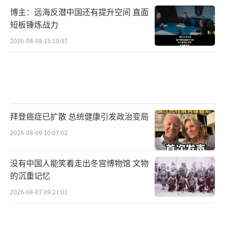
界”向“争夺注意力”转变。过去，国际关系
博主：远海反潜中国还有提升空间 直面
更多是关于政策和战略，现在它还涉及谁的视
短板锤炼战力
频更容易被转发，谁的表情包更能引发情绪共
2026-08-08 15:10:37
鸣。
长期以来，全球文化输出主要由西方主
导，但在美以伊冲突中，德黑兰方面通过“挪
用”与“戏仿”西方文化，实现了反向影响。
拜登癌症已扩散 总统健康引发政治变局
从乐高动画到《战争机器》等游戏的台词，这
2026-08-09 10:07:02
些元素原本属于西方文化体系，却被伊朗重新
编码，用于攻击美国本身。
没有中国人能笑着走出冬宫博物馆 文物
的沉重记忆
伊朗虽然在军事上处于劣势，但已将信息
2026-08-07 09:21:01
扩散到与美国近乎“对等”的范围。这种传播
方式，类似伊朗在现实战场上的“蜂群战