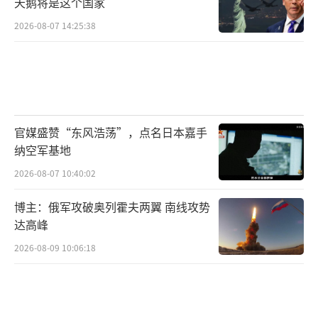
天鹅将是这个国家
奥莱尼克对《纽约时报》表示，白宫正在运用
共同的文化词汇来触及玩过一些电子游戏的
2026-08-07 14:25:38
人，“当观众意识到他们究竟在看什么的时
候，情感框架早已设定好了”。相关数据显
示，3月5日和6日在白宫官方X账号上发布的4
段视频，截至4月1日已获得了近1亿次的浏览
官媒盛赞“东风浩荡”，点名日本嘉手
量。
纳空军基地
现代信息战进入“符号平权”时期？
2026-08-07 10:40:02
博主：俄军攻破奥列霍夫两翼 南线攻势
美国《国会山报》认为，美以伊冲突是第
达高峰
一场可能由“梗文化”决定宣传战成败的重大
2026-08-09 10:06:18
战争。有学者将此次美伊之间的信息战描述
为“梗文化”战。斯诺称，谁掌握了这些文化
符号，谁就能掌控受众情绪。