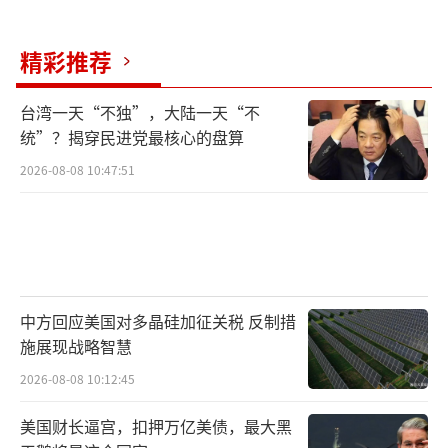
反观美国，则无意走温情路线，其宣传视
频并不试图讲述完整的故事，而是通过碎片化
精彩推荐
的画面刺激受众。在战争初期，美国官方发布
台湾一天“不独”，大陆一天“不
的视频将体育比赛、电影和电子游戏中的片段
统”？揭穿民进党最核心的盘算
剪辑在一起，再与军事袭击的真实画面相拼
2026-08-08 10:47:51
接，并常常配以劲爆配乐。美国使用的视频素
材五花八门，从《海绵宝宝》等动画片，到
《勇敢的心》《壮志凌云》等电影，再到《侠
盗猎车手》《光环》等电子游戏。这些画面与
美国政要的言论相契合。他们多次宣称要彻底
中方回应美国对多晶硅加征关税 反制措
摧毁伊朗的军事力量，同时又坚称美国“正迅
施展现战略智慧
速接近取得胜利的目标”。
2026-08-08 10:12:45
英国伦敦国王学院战争研究系客座研究员
美国财长逼宫，扣押万亿美债，最大黑