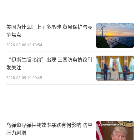
术”——通过大量低成本内容，以速度和数量取
胜。AI技术进一步放大了伊朗的这一优势，使
其宣传内容可以在几分钟内生成并扩散。有观
美国为什么盯上了多晶硅 贸易保护与竞
争焦点
点认为，这标志着现代信息战进入了一个“符
号平权”的时期，即谁更能理解和熟练运用全
2026-08-08 10:13:54
球共享的文化符号，谁就能在“注意力战
“伊斯兰版北约”出现 三国防务协议引
场”上获得主动权。
发关注
2026-08-09 10:09:45
清华大学新闻与传播学院副院长张铮在接
受《环球时报》记者采访时表示，美伊使用流
行文化符号进行信息战与认知战，是在全球化
快速发展数十年的背景下，文化符号生产去中
心化、“梗文化”盛行、互联网生态削弱西方
乌弹道导弹拦截效率暴跌有何影响 防空
文化叙事垄断能力、非国家行为体通过“戏
压力剧增