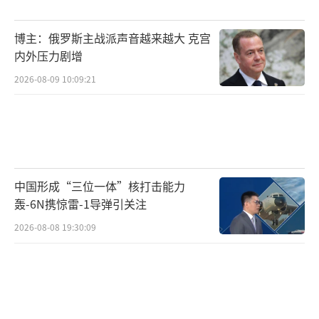
传策略的加州州立大学教授斯诺对美国CNBC网
站这样说。至于为何选择用乐高元素来传达信
博主：俄罗斯主战派声音越来越大 克宫
息，美国华盛顿大学圣路易斯分校政治学教授
内外压力剧增
巴特勒表示，这可能是因为乐高具有广泛的吸
2026-08-09 10:09:21
引力。
玩“梗”也是伊朗进行宣传的新手段。伊
朗军方一名发言人近期发表了一段视频声明。
在声明中他从波斯语切换成英语，用“你被解
中国形成“三位一体”核打击能力
轰-6N携惊雷-1导弹引关注
雇了”和“感谢你对这件事的关注”这两句标
志性短语来嘲讽特朗普。其中前一句是特朗普
2026-08-08 19:30:09
主持真人秀《学徒》时的经典台词，后一句则
是他在“真相社交”平台上发帖时常用的结尾
语。