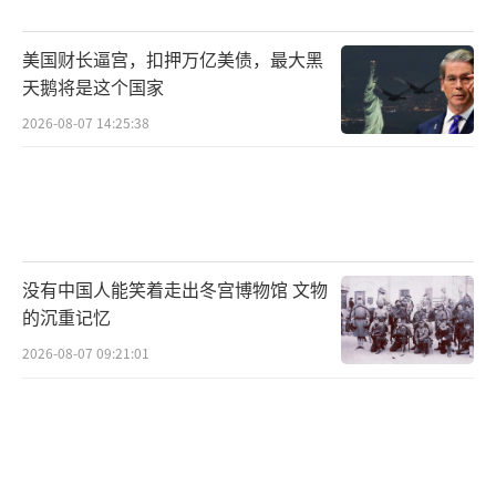
“九天”无人机强大的挂载能力令傅前哨
印象深刻。“珠海航展上展出的那款‘九
美国财长逼宫，扣押万亿美债，最大黑
天鹅将是这个国家
天’无人机所挂载的武器装备打击威力要强于
现有的一些察打一体无人机。”傅前哨表示，
2026-08-07 14:25:38
珠海航展上与“九天”无人机同步展示的武
器，基本上也都是有人驾驶战斗机的标准配
备。例如它挂载的“霹雳-12”中距空对空导弹
意味着该型无人机具有空战能力，在遇到敌方
没有中国人能笑着走出冬宫博物馆 文物
飞机的时候，能用所携带的中距空对空导弹进
的沉重记忆
行自卫。
2026-08-07 09:21:01
“此外，珠海航展上展示的‘九天’无人
机还有一个突出特点，就是可以执行海上反舰
任务。”傅前哨表示，“九天”无人机的起飞