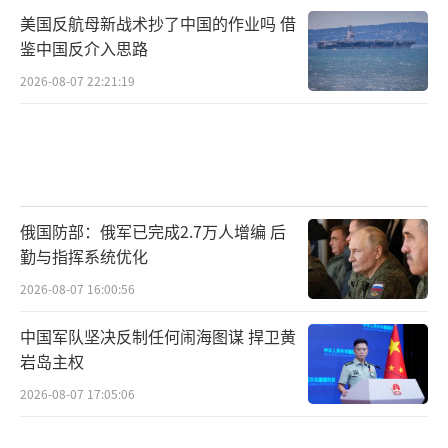
据《环球时报》记者了解，除了“异构蜂
美国反航母新战术抄了中国的作业吗 借
巢任务舱”之外，在珠海航展上与“九天”无
鉴中国反介入思路
人机一同展出的还有“文保勘测任务
2026-08-07 22:21:19
舱”和“物流运输任务舱”。这体现出“九
天”无人机在民用领域也有广阔的应用前
景。“九天”无人机具备充分利用军民产能规
模化分布式生产的成本优势和一体化保障的用
俄国防部：俄军已完成2.7万人增编 后
户支援优势。
勤与指挥系统优化
“我认为，‘九天’无人机采用‘通用平
2026-08-07 16:00:56
台+模块化任务载荷’的设计理念是一种创新式
中国军队坚决反制任何闹海图谋 捍卫黄
的研发思路，研制者只需研制出九天无人机这
岩岛主权
种适配性很好的空中平台，机上的各种载荷、
2026-08-07 17:05:06
吊舱，则可以灵活组合搭配。”傅前哨表示，