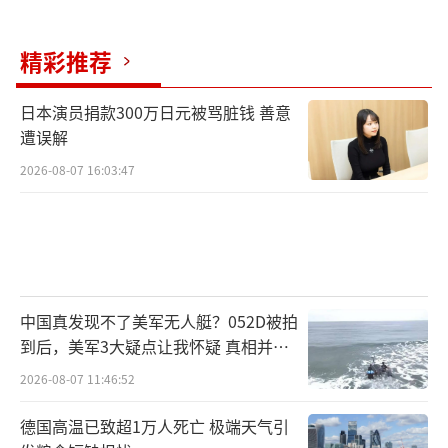
重量已经等同于中型有人驾驶战斗机，其强大
的挂载能力使得它除了对空作战以外，还可执
精彩推荐
行对地、对海以及对水下目标的打击任务，堪
称是无人机中的“六边形战士”。
日本演员捐款300万日元被骂脏钱 善意
遭误解
“九天”无人机引起广泛关注，还因为在
2026-08-07 16:03:47
珠海航展上展出的该无人机携带有一个“异构
蜂巢任务舱”，这意味着它可携带众多小型无
人机执行特定任务，因此“九天”无人机也被
网友形象地称为“空中航母”。
中国真发现不了美军无人艇？052D被拍
“我认为这个比喻还是比较贴切的。”傅
到后，美军3大疑点让我怀疑 真相并非
前哨表示，“九天”无人机携带的“异构蜂巢
如此
2026-08-07 11:46:52
任务舱”中，“异构”是指这种任务舱可以携
带不同构型的无人机组成编队，数量可多达几
德国高温已致超1万人死亡 极端天气引