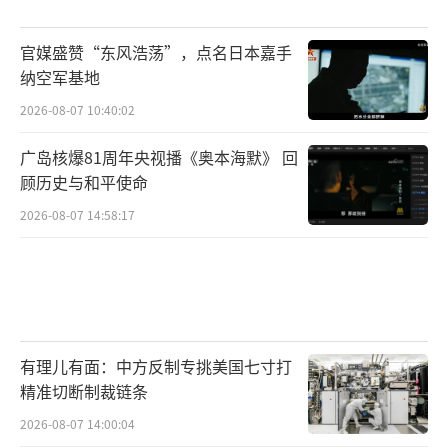
多用途是应用前景
官媒盛赞“东风浩荡”，点名日本嘉手
“九天”无人机在整体设计上采用“通用
纳空军基地
平台+模块化任务载荷”设计理念。“九天”无
2026-08-07 10:40:02
人机总设计师李明曾介绍称，通过换装不同模
块化任务载荷，“九天”无人机可满足多种不
广岛核爆81周年央视播《奥本海默》 回
顾历史与和平使命
同需求，服务多型民用任务。“九天”无人机
2026-08-07 14:58:17
具备积木式机体架构、开放式系统架构、高环
境适应能力、广谱态势融合感知等任务支持能
力优势，可以按照用户要求，灵活扩展并持续
升级。在民用领域，通过换装不同模块化任务
载荷，“九天”可广泛用于复杂环境下的物流
有理儿有面：中方反制专挑美国七寸打
运输、海警海监、公安边防、应急救援、国土
精准切断制裁链条
资源保护、空基通信导航等领域。
2026-08-07 14:00:04