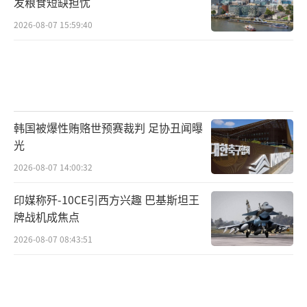
发粮食短缺担忧
十乃至上百架。而“蜂巢”意味着携带的这些
2026-08-07 15:59:40
小型无人机能一起出动，以“蜂群”的形式执
行任务。“九天”无人机的机翼下还可挂载中
型无人机，通过“九天”无人机发射出去后，
机载中型无人机可单独执行察打任务，或是扮
演指挥官的角色，指挥蜂群无人机执行任务。
韩国被爆性贿赂世预赛裁判 足协丑闻曝
光
传统的蜂群无人机尺寸较小，飞行距离和
2026-08-07 14:00:32
滞空时间都比较短。而以“九天”无人机作为
发射平台后，蜂群无人机可由前者携带到距离
印媒称歼-10CE引西方兴趣 巴基斯坦王
较远的目标附近后释放，并展开攻击。此
牌战机成焦点
外，“九天”无人机可凭借强大的远程通讯能
2026-08-07 08:43:51
力，承担中继通信平台的角色，指挥蜂群无人
机执行任务。