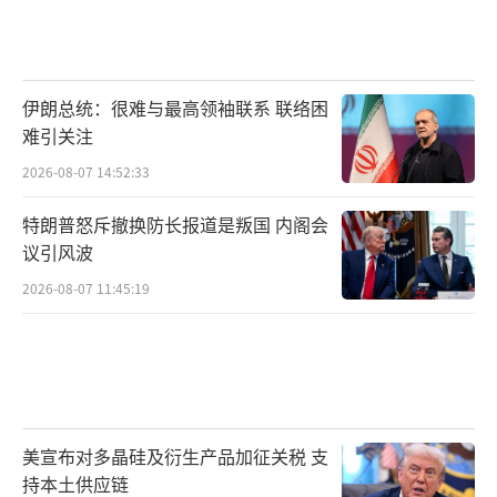
用户可对“九天”无人机进行“二次设计”，
根据自身需要设计任务舱，选择不同载荷。这
种能力意味着“九天”无人机在执行某些任务
时甚至能超过有人机。
伊朗总统：很难与最高领袖联系 联络困
（责任编辑：许朝）
难引关注
2026-08-07 14:52:33
特朗普怒斥撤换防长报道是叛国 内阁会
议引风波
2026-08-07 11:45:19
美宣布对多晶硅及衍生产品加征关税 支
持本土供应链