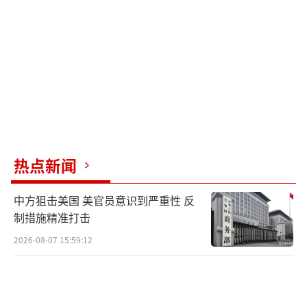
国军事专家傅前哨12月11日在接受《环球时
报》记者采访时表示。根据公开指标来看，在
全球无人机家族中，虽然“九天”无人机在航
时上不及美国的“全球鹰”，但“九天”优势
在于强大的载重能力，而这一点是“全球
鹰”不具备的。
热点新闻
傅前哨进一步介绍称，在珠海航展上展出
的“九天”无人机电子设备丰富，侦察能力强
中方狙击美国 美官员意识到严重性 反
悍，其不仅搭载有合成孔径雷达，还有光学侦
制措施精准打击
察吊舱，而且具备远程通讯能力，这意味
2026-08-07 15:59:12
着“九天”无人机可以执行远程侦察任务。
“空中航母”是特色