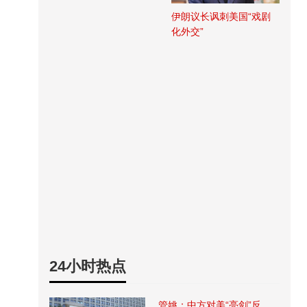
伊朗议长讽刺美国“戏剧
化外交”
24小时热点
管姚：中方对美“亮剑”反