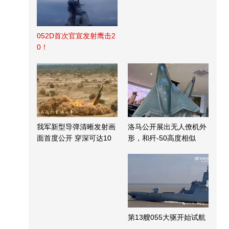
052D首次官宣发射鹰击2
0！
我军新型导弹清晰发射画
洛马公开展出无人僚机外
面首度公开 穿深可达10
形，和歼-50高度相似
米
第13艘055大驱开始试航