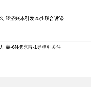
久 经济账本引发25州联合诉讼
 轰-6N携惊雷-1导弹引关注