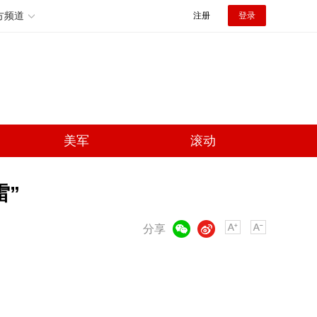
方频道
注册
登录
美军
滚动
雷”
微信
微博
分享