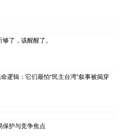
听够了，该醒醒了。
命逻辑：它们最怕“民主台湾”叙事被揭穿
易保护与竞争焦点