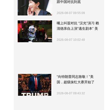
跟中国对抗到底
2026-08-07 09:55:09
嘴上叫嚣对抗 “汉光”演习 赖
清德亲自上演“逃生剧本” 美
军方围观“服务”
2026-08-07 10:02:48
“向特朗普同志致敬！”美
国，超级抹红大赛开始了
2026-08-07 09:43:32