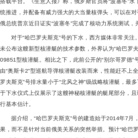
搭载平台。《生意人报》称，俄罗斯官员将“波塞冬”水
统推进，并配备有威力强大的大当量核弹头，可以在对
俄总统普京近日证实“波塞冬”完成了核动力系统测试，
对于“哈巴罗夫斯克”号的下水，西方媒体非常关注
未公布这艘新型核潜艇的技术参数，外界认为“哈巴罗夫
09851型核潜艇。相比之下，此前公开的“别尔哥罗德
由“奥斯卡2”型巡航导弹核潜艇改装而来，性能赶不上全
罗夫斯克”号排水量小于“北风之神”级战略核潜艇，最多
于下水仪式上仅展示了这艘神秘核潜艇的艇尾部分，且
行基本估计。
据介绍，“哈巴罗夫斯克”号的建造始于2014年7
果，而不是针对当前俄美关系的突然举措。预计“哈巴