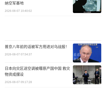
多名加拿大国防分析家警告说，装备F-35对加
纳空军基地
拿大来说是一个战略漏洞，因为美国将完全控
2026-08-07 10:40:02
制该战斗机的软件升级和备件供应。早年间曾
力推采购F-35战斗机的加拿大前空军司令伊万
·布隆丹也因此改变了想法。他表示，不应再
按计划推进从美国采购F-35战斗机，“因为美
普京八年前的话被军方用进对乌战报！
国已经变得如此不值得信任”。
2026-08-07 07:54:37
加拿大并非唯一开始考虑减少或取消采购F
-35战斗机的国家。西班牙《国家报》8月6日援
日本向灾区送空调被曝原产国中国 救灾
引西国防部消息人士的话透露，西班牙军方
物资成摆设
已“彻底搁置”从美国购买F-35隐形战斗机的
2026-08-07 09:17:28
计划，转而购买欧洲多国联合生产的“欧洲战
斗机”或投资欧洲第六代战机项目“未来空中
作战系统”。对于洛克希德·马丁公司而言，