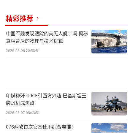
到2025年底或2026年初才能获得完整作战软
件。
精彩推荐
这种情况导致大量新生产的F-35无法形成
中国军舰发现跟踪的美无人艇了吗 揭秘
完整战斗力，一度只能用作“高级教练机”。
真相背后的物理与技术逻辑
除了直接影响美军自身的作战能力外，美国的
2026-08-06 20:53:51
北约盟友和伙伴国家大都同样选择F-35作为新
一代战斗机的主力，Block 4升级的延迟直接影
响其战备状态。“如果不能及时交付具备完整
作战能力的F-35，美国的盟友们可能会发现自
己的先进战斗机在雷达探测、电子战能力和打
印媒称歼-10CE引西方兴趣 巴基斯坦王
牌战机成焦点
击精度方面落后于潜在对手。”
2026-08-07 08:43:51
战略盟友纷纷“退单”
076两攻首次官宣使用综合电推！