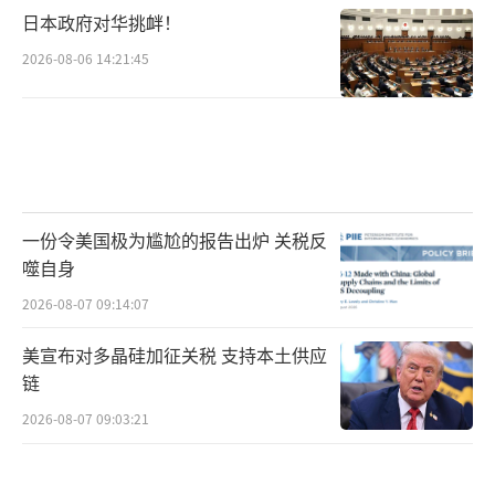
麦政府12日宣布，丹麦计划以580亿丹麦克朗的
日本政府对华挑衅！
价格购买欧洲制造的防空系统，而非美国
2026-08-06 14:21:45
的“爱国者”系统。
（责任编辑：许朝）
一份令美国极为尴尬的报告出炉 关税反
噬自身
2026-08-07 09:14:07
美宣布对多晶硅加征关税 支持本土供应
链
2026-08-07 09:03:21