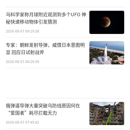
价值62.5亿欧元的军购大单就此泡汤。此前葡
乌科学家称月球附近观测到多个UFO 神
萄牙已经表示不再考虑从美国购买F-35，德国
秘快速移动物体引发猜测
一些政要也呼吁取消原定于2026年开始接收F-3
2026-08-07 09:19:38
5的计划。
专家：朝鲜发射导弹，威慑日本意图明
据介绍，这些欧洲国家改变采购F-35的计
显 回应日试射战斧
划，很大程度上与美国政府的对外政策变动有
2026-08-07 08:29:39
关。特朗普政府上台以来强行要求北约国家将
国防开支提升到GDP的5%，再加上F-35在软件
和后勤维护方面对美国的高度依赖，让欧洲国
家普遍担忧选择采购F-35将导致国家主权受影
响。即便在美国压力之下，大部分北约国家同
俄弹道导弹大量突破乌防线原因何在
“爱国者”耗尽拦截无力
意增加防务开支，欧盟也希望至少50%的欧洲
2026-08-07 07:45:42
军事采购流向欧洲本土公司。在此背景下，丹