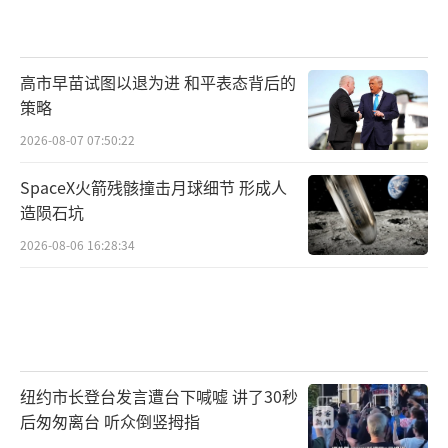
高市早苗试图以退为进 和平表态背后的
策略
2026-08-07 07:50:22
SpaceX火箭残骸撞击月球细节 形成人
造陨石坑
2026-08-06 16:28:34
纽约市长登台发言遭台下喊嘘 讲了30秒
后匆匆离台 听众倒竖拇指