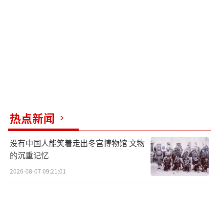
该报告称，洛克希德·马丁公司最初计划
到2026年完成Block 4升级项目的所有66项功
能，但最后期限一再被推迟，先是推迟到2029
年，如今又推迟到2031年。报告警告说，即使
到2031年，洛克希德·马丁公司也可能只能提
供Block 4升级项目的部分功能，而且成本已经
比最初的预测飙升了60亿美元。
热点新闻
造成F-35升级项目延迟的主要因素是所谓
没有中国人能笑着走出冬宫博物馆 文物
的“技术更新3（TR-3）”。这是一个耗资19亿
的沉重记忆
美元的硬件和软件升级包，“没有TR-3，Block
2026-08-07 09:21:01
4升级就无法执行”。据介绍，TR-3升级旨在为
F-35战斗机换装新的集成核心处理器，其计算
能力较之前可以提升25倍，为F-35带来更强的