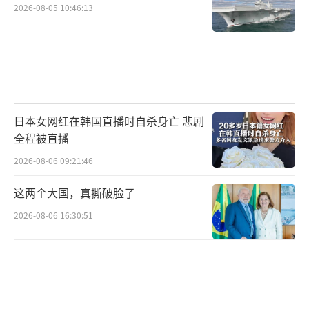
F-35升级遇挫的问题也受到诸多决定采购
2026-08-05 10:46:13
这种先进战斗机的美国盟友的关注。加拿大
《渥太华公民报》表示，美国F-35战斗机计划
正面临更多的延误和成本增加，可能会影响加
拿大政府采购该战斗机的计划。报道称，加拿
大计划购买的也是F-35的Block 4版本。加拿大
日本女网红在韩国直播时自杀身亡 悲剧
国防部发言人回应称，“加拿大已经意识到GA
全程被直播
O报告中提到的潜在交付延迟，加拿大未来战斗
2026-08-06 09:21:46
机能力项目 （FFCP）办公室将继续与我们所有
这两个大国，真撕破脸了
的F-35合作伙伴一起关注局势。”
2026-08-06 16:30:51
报道称，加拿大原计划购买88架F-35战斗
机，但在美国总统特朗普威胁“让加拿大成为
美国第51个州”之后，加拿大总理卡尼下令审
查该采购项目。目前，加拿大仅承诺采购16架F