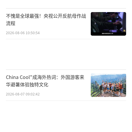
信息处理能力、人工智能（AI）增强功能以及
不愧是全球最强！央视公开反航母作战
更优越的互操作性。然而TR-3软件开发和认证
流程
过程复杂且耗时，新软件代码量激增85%，导
2026-08-06 10:50:54
致可靠性问题频发。印度《欧亚时报》则提
到，F-35的推迟交付也与该战斗机的关键原材
料供应链问题有关。
GAO的报告显示，由于升级进展不顺，202
China Cool"成海外热词：外国游客来
3年F-35平均交付延迟时间为61天，但2024年
华避暑体验独特文化
的延迟时间猛增到238天。自2023年7月开始，
2026-08-07 09:02:42
美国空军一度暂停接收新生产的F-35战斗机，
导致大量新下线的F-35在洛克希德·马丁公司
的厂区积压。如今美军开始恢复接收仅具备训
练能力的“简化版”F-35战斗机，预计它们要