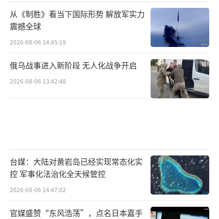
-35，后续采购“待定”。前加拿大国防部采购
从《制胜》看当下国际形势 解放军实力
主管艾伦·威廉姆斯表示，关于F-35的最新报
震撼全球
告令人不安，因为它表明美国在对战斗机现代
2026-08-06 14:45:19
化改造以应对未来新威胁方面遇到困难。更重
俄乌战事进入新阶段 无人化战争开启
要的是，F-35的价格正在一路飞涨。今年6月，
2026-08-06 13:42:48
加拿大总审计长凯伦·霍根在一份报告中透
露，加拿大上届政府2023年拟定总价值超过19
0亿加元（约合132亿美元）的88架F-35战机采
购合同，实际总成本已经大幅提升至277亿加
元，增幅高达46%。如果算上保障F-35正常使
台媒：大陆对黄岩岛已经实现常态化实
用所需的基础设施和导弹，还将额外投入55亿
控 军事化法治化全天候管控
加元。
2026-08-06 14:47:02
除了交付推迟、价格飞涨外，威廉姆斯和
官媒盛赞“东风浩荡”，点名日本嘉手