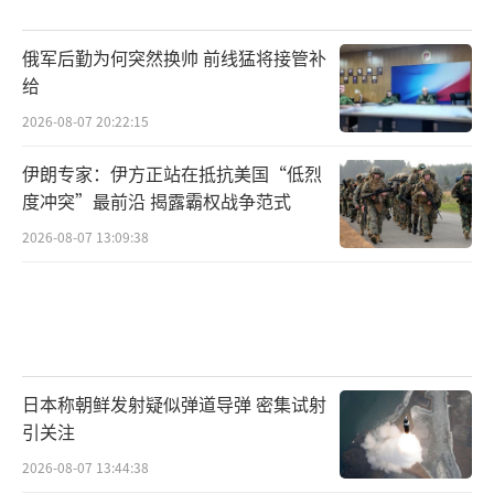
用机身背负圆盘形状雷达罩的E-3不同，E-7选
择“平衡木”布局的T型天线，并配备了先进的
俄军后勤为何突然换帅 前线猛将接管补
有源相控阵雷达，对空中目标的探测距离超过6
给
00公里，能够同时指挥24架战斗机作战。但受
2026-08-07 20:22:15
T型天线先天设计的影响，E-7对于前后方向的
伊朗专家：伊方正站在抵抗美国“低烈
探测能力远小于左右方向，需要该机不断调整
度冲突”最前沿 揭露霸权战争范式
飞行路线才能弥补这种不平衡。
2026-08-07 13:09:38
此外，E-7毕竟是为其他国家研制的，并不
完全符合美国空军的要求。例如美国空军要求
将E-7使用的由诺斯罗普·格鲁曼研制的“多用
途电子扫描阵列”雷达更换为更先进的雷达型
日本称朝鲜发射疑似弹道导弹 密集试射
号，以强化反隐形能力。这些改动是如今E-7交
引关注
付延误的主要原因之一。
2026-08-07 13:44:38