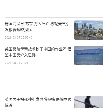
远少于大型预警机，即便配备更先进的自动化
设备，仍缺乏指挥大规模空战的能力。此外E-2
D的续航能力偏弱，即便得到加油，考虑到机组
德国高温已致超1万人死亡 极端天气引
人员的承受能力，每次任务持续的时间通常也
发粮食短缺担忧
难以超过8小时。
2026-08-07 15:59:40
不过也有支持者认为，美国海空军使用相
美国反航母新战术抄了中国的作业吗 借
同型号的预警机，有助于降低E-2D的使用和维
鉴中国反介入思路
护成本。同时该机对于陆地机场的要求偏低，
2026-08-07 22:21:19
适合于分散部署，符合当前美军看重的分布式
作战概念。
太空侦察问题多
英国男子扮死神引发恐慌被捕 医院屋顶
除了采购美国海军的E-2D舰载预警机外，
惊魂
赫格塞思还明确表示，预警机在现代战场上面