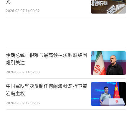
光
成员。例如E-3预警机以波音707客机为基础改
2026-08-07 14:00:32
装而来，可以连续飞行约10小时，相对宽大的
机舱除了容纳大量电子设备外，还可以搭载多
达17人的机组成员，以适应大规模空中行动的
指挥需求。据介绍，E-3内部甚至还设有折叠床
位，供长时间执行空中任务的机组成员休息。
伊朗总统：很难与最高领袖联系 联络困
该机搭载的机械扫描雷达能探测空中、地面和
难引关注
水面目标，抗地面杂波干扰能力较强，在9000
2026-08-07 14:52:33
米高空飞行时，对典型空中目标的探测距离超
中国军队坚决反制任何闹海图谋 捍卫黄
过400公里。
岩岛主权
2026-08-07 17:05:06
相比之下，E-7是在新一代波音737-700客
机的基础上改装而成，具备空中加油能力，理
论上可以执行更长时间的空中巡逻任务。与采