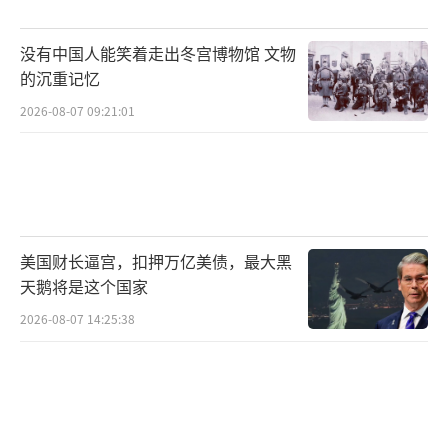
代E-10大型空中预警机，后者计划同时取代E-
3、E-8C和RC-135三种用途截然不同的大型空
没有中国人能笑着走出冬宫博物馆 文物
中侦察平台。但如此野心勃勃的计划超过了当
的沉重记忆
时美国的技术能力，E-10项目最终因为研制难
2026-08-07 09:21:01
度过大、费用超标而下马。此后美国空军也提
出其他预警机更新计划，但都因为种种原因而
毫无进展，最终只能选择波音公司制造的、已
经在澳大利亚和英国等其他国家服役的E-7预警
美国财长逼宫，扣押万亿美债，最大黑
机。该机技术相对成熟，能够快速填补E-3退役
天鹅将是这个国家
后的空白。美国空军原先希望采购26架E-7预警
2026-08-07 14:25:38
机，但赫格塞思近日表示，除了研制费用超
标、进度延误外，E-7在未来战场上还面临生存
危机。“基于从俄乌冲突中吸取的教训以及观
察中国军事现代化的经验，如果E-7无法在现代