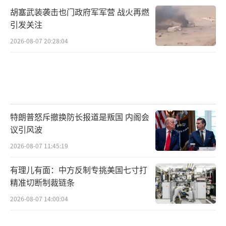
而在E-7出局后，美国空军考虑采购海军的
胡塞武装袭击也门政府军军营 战火再燃
E-2D“鹰眼”舰载预警机“救急”。但这种做
引发关注
法受到诸多质疑。美国“突发防务”网站称，E
2026-08-07 20:28:04
-2D无论是在探测能力、续航时间还是指挥能力
方面都远远逊色于从陆地机场上起飞的E-3和E-
7。由于E-2D需要考虑从航母上起飞，因此它的
机身尺寸受到严格限制，也无法搭载大尺寸的
天线。美国“动力”网站“战区”频道称，E-2
特朗普怒斥撤换防长报道是叛国 内阁会
议引风波
D采用螺旋桨动力，在飞行高度和飞行速度方面
2026-08-07 11:45:19
都比不上喷气动力的美国空军预警机，直接导
致E-2D空中巡逻时的覆盖范围偏小。考虑到部
有理儿有面：中方反制专挑美国七寸打
署在太平洋方向的美国空军预警机需要跨越辽
精准切断制裁链条
阔的海域，E-2D“腿短”的问题尤为突出。同
2026-08-07 14:00:04
时该机内部空间有限，只能搭载5名机组人员，