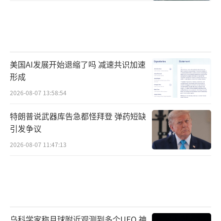
SR）任务将由太空侦察系统完成。报道称，近
来五角大楼高层多次声称太空卫星资产可以更
好地跟踪空中目标。北方司令部空军司令格雷
戈里·吉洛特上将在5月13日的参议院军事委员
美国AI发展开始退缩了吗 减速共识加速
会听证会上表示，五角大楼已经开始测试基于
形成
太空卫星的目标追踪传感器。6月26日，美国太
2026-08-07 13:58:54
空军司令钱斯·萨尔兹曼接受质询时透露，过
特朗普说武器库告急都怪拜登 弹药短缺
去3年来，“空中移动目标指示”已被添加到太
引发争议
空军的任务列表中，但他同时承认，虽然太空
2026-08-07 11:47:13
卫星可能是跟踪空中目标解决方案的一部分，
但可能不是唯一手段。
美国前空军部长弗兰克·肯德尔在接受
《防务新闻》采访时表示，由卫星进行移动目
乌科学家称月球附近观测到多个UFO 神