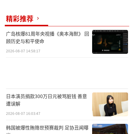
战争中生存，我们现在就必须作出艰难的决
定。”
精彩推荐
澳大利亚装备的E-7预警机
广岛核爆81周年央视播《奥本海默》 回
顾历史与和平使命
预警机探测能力不足
2026-08-07 14:58:17
报道称，作为E-7项目被取消后的临时应对
措施，美国空军考虑采购海军E-2D舰载预警
机，并研制太空侦察卫星星座。但这两个临时
方案都面临各自的问题。
日本演员捐款300万日元被骂脏钱 善意
预警机作为现代战争中的“空中指挥
遭误解
所”，被称为空战能力“倍增器”。据介绍，
2026-08-07 16:03:47
美国空军的预警机需要应对大规模作战需求，
韩国被爆性贿赂世预赛裁判 足协丑闻曝
强调长时间空中巡逻能力，同时配备更多机组