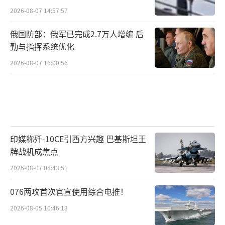
2026-08-07 14:57:57
临“生存危机”，因此应该更多考虑“从太空
跟踪空中目标”。此前美国空军官员多次警告
俄国防部：俄军已完成2.7万人增编 后
勤与指挥系统优化
称，随着现代化远程防空系统的进步，预警机
的生存能力大打折扣，俄乌冲突中被击落的俄
2026-08-07 16:00:56
罗斯预警机就已经证明这一点。此外，中国和
俄罗斯都在发展新一代远程空对空导弹，它们
的射程远达数百公里，足以对身处后方的预警
机构成严重威胁。
印媒称歼-10CE引西方兴趣 巴基斯坦王
牌战机成焦点
《防务新闻》称，五角大楼正在研究利用
人造卫星而不是预警机来提供空中目标指示。
2026-08-07 08:43:51
该技术是指通过雷达或其他技术来识别和追踪
076两攻首次官宣使用综合电推！
目标，并将其与友军或民用资产区分开。赫格
2026-08-05 10:46:13
塞思表示，未来美军大量情报、监视和侦察（I