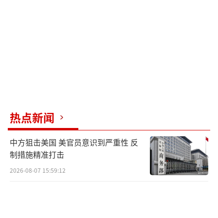
示：“太平洋空军有4架E-3，但由于维护问
题，它们经常处于一起趴窝无法出动的状
态。”造成这种情况的原因是E-3服役时间过
长，使用的机体老化严重，相关零件早已经停
止生产，日常维护越来越难，包括电子设备、
液压系统和发动机等基础部件频繁出现问题。
威尔斯巴赫还表达了对E-3探测能力无法适应未
热点新闻
来战场的担忧。他表示：“E-3升空后，我们依
赖的那些机载传感器并不能真正适应21世纪作
中方狙击美国 美官员意识到严重性 反
战的需要，特别是在面对类似歼-20这样的隐形
制措施精准打击
战机时难以远距离发现。”
2026-08-07 15:59:12
事实上，美国空军早已经提出需要尽快研
制E-3的接替型号，并从2001年就开始研制新一