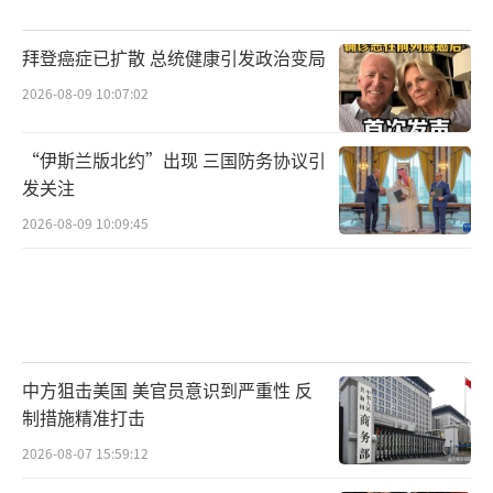
拜登癌症已扩散 总统健康引发政治变局
2026-08-09 10:07:02
“伊斯兰版北约”出现 三国防务协议引
发关注
2026-08-09 10:09:45
中方狙击美国 美官员意识到严重性 反
制措施精准打击
2026-08-07 15:59:12