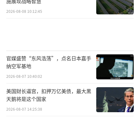
施展现战略智慧
2026-08-08 10:12:45
官媒盛赞“东风浩荡”，点名日本嘉手
纳空军基地
2026-08-07 10:40:02
美国财长逼宫，扣押万亿美债，最大黑
天鹅将是这个国家
2026-08-07 14:25:38