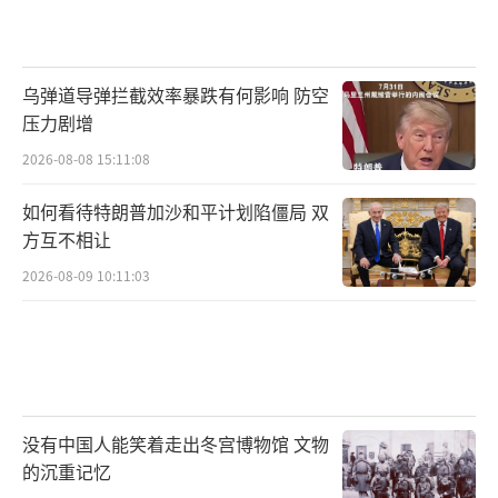
社会对于核泄漏的担忧。曾在特朗普第一任期
内担任美国中央司令部司令的约瑟夫·沃特尔
指出，使用美国的掩体炸弹袭击核设施会带来
乌弹道导弹拦截效率暴跌有何影响 防空
压力剧增
巨大的国际性后果，轰炸造成的核泄漏可能危
2026-08-08 15:11:08
及平民安全。
如何看待特朗普加沙和平计划陷僵局 双
以色列13日对纳坦兹核设施和伊斯法罕核
方互不相让
技术中心发动袭击，摧毁了上述设施的地面建
2026-08-09 10:11:03
筑。国际原子能机构总干事格罗西表示，纳坦
兹核设施和伊斯法罕核技术中心的外部放射性
水平处于正常状态。伊朗外交部长阿拉格奇14
日谴责以色列对伊朗核设施的袭击“公然违反
国际法”，要求国际原子能机构理事会对此予
没有中国人能笑着走出冬宫博物馆 文物
以强烈谴责。
的沉重记忆
（责任编辑：傅鑫）