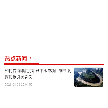
伊朗受到的军事袭击威胁”，作为纳坦兹核设
施遇袭的应急措施。2011年12月，该设施正式
开始进行铀浓缩活动，生产丰度达20%的浓缩
铀。
福尔多核设施的铀浓缩活动在《联合全面
行动计划》（即伊核协议）签订后短暂终止。
根据该协议，福尔多核设施应当在15年内停止
热点新闻
铀浓缩及相关研究活动，同时被改建为核物理
技术中心。此外，协议明确规定，伊朗不得在
如何看待印度打听雅下水电项目细节 刺
福尔多核设施中拥有任何裂变材料。
探情报引发争议
2026-08-09 10:04:52
2018年5月，在美国特朗普政府单方面退出
伊核协议后，伊朗逐步恢复了福尔多核设施的
铀浓缩活动。2019年11月，伊朗开始在福尔多