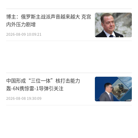
核设施生产丰度为5%的浓缩铀，这一数字在20
21年1月达到20%。2023年3月，据美国有线电
博主：俄罗斯主战派声音越来越大 克宫
视新闻网（CNN）报道，国际原子能机构在福
内外压力剧增
尔多核设施中发现了丰度达83.7%的浓缩铀颗
2026-08-09 10:09:21
粒，已接近制造核武器所需的90%丰度浓缩
铀。2024年6月，国际原子能机构报告指出，伊
朗已在福尔多核设施安装了更多的离心机。
难以摧毁的坚固堡垒
中国形成“三位一体”核打击能力
轰-6N携惊雷-1导弹引关注
与伊朗首座铀浓缩设施——纳坦兹核设施不
2026-08-08 19:30:09
同，福尔多核设施的主要生产区位于地下80至9
0米深处，几乎不太可能从外部被摧毁。相关报
道指出，伊朗在最初建设福尔多核设施之时，
就已考虑了该设施遭受外部打击的可能性。