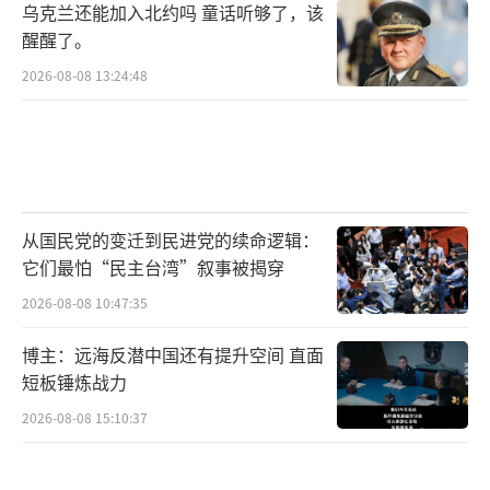
乌克兰还能加入北约吗 童话听够了，该
毁伊朗和朝鲜一些最深层核设施的保护岩层。G
醒醒了。
BU-57在特朗普的第一个任期内进行了测试，
2026-08-08 13:24:48
并被添加到了军火库中。
分析指出，即便使用美军的掩体炸弹，摧
毁福尔多核设施也绝非易事。退役美军将领，
曾担任美军中央司令部司令的肯尼斯·F·麦肯
从国民党的变迁到民进党的续命逻辑：
齐指出，即使特朗普授权美国B-2隐形轰炸机使
它们最怕“民主台湾”叙事被揭穿
用掩体炸弹，与以色列协调此类袭击仍将面临
2026-08-08 10:47:35
多项技术性和高度机密性的挑战。英国皇家联
合军种国防研究所（RUSI）的报告指出，掩体
博主：远海反潜中国还有提升空间 直面
短板锤炼战力
炸弹仅能摧毁地下60米深处的目标，因此需要
多次打击同一瞄准点才有可能摧毁该设施。
2026-08-08 15:10:37
以色列针对伊朗核设施的袭击引发了国际