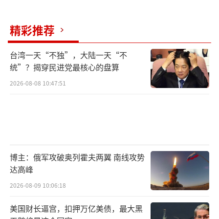
约翰·霍普金斯大学教授、伊朗问题专家
精彩推荐
瓦利·纳斯尔表示：“伊朗人完全明白以色列
人会试图攻击他们的核项目，所以很久以前，
台湾一天“不独”，大陆一天“不
他们就决定把福尔多建在山里，以避免重蹈198
统”？揭穿民进党最核心的盘算
1年以色列袭击伊拉克核设施的覆辙。”1981年
2026-08-08 10:47:51
6月，以色列以阻止伊拉克获取核武器为名，出
动F-15和F-16战斗机，摧毁了伊拉克巴格达附
近的奥西拉克核设施。
为了摧毁深埋在群山中的福尔多核设施，
博主：俄军攻破奥列霍夫两翼 南线攻势
以色列曾制定了多个袭击计划。以色列军队可
达高峰
以通过袭击福尔多核设施的附属设施，包括发
2026-08-09 10:06:18
电厂和变电站来破坏设施内部离心机的正常运
美国财长逼宫，扣押万亿美债，最大黑
行。由于铀浓缩离心机需要精密的平衡控制，