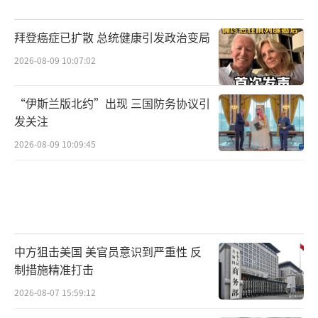
美军掩体炸弹成为“杀手锏”
拜登癌症已扩散 总统健康引发政治变局
唯一有能力从外部摧毁福尔多核设施的手
2026-08-09 10:07:02
段来自美国——重达3万磅（约13.6吨）的掩体
炸弹GBU-57。该弹药能够穿透土壤、岩石和混
“伊斯兰版北约”出现 三国防务协议引
发关注
凝土，摧毁深埋在地下的掩体设施。由于体积
和重量巨大，这款掩体炸弹只能由美国的B-2隐
2026-08-09 10:09:45
身轰炸机搭载。而且，这一行动必须由美国飞
行员和机组人员执行。
重型B-2隐形飞机被认为能够投下GBU-5
7。
中方狙击美国 美官员意识到严重性 反
制措施精准打击
美国媒体报道称，美国早在小布什政府时
2026-08-07 15:59:12
期就开始设计这种武器，当时的具体目的是摧