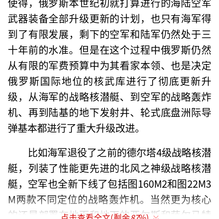
使得，俄罗斯本世纪初就打算进行的海陆空军
武器装备全部升级更新的计划，也只有海军得
到了有限发展，剩下的空军和陆军仍然处于三
十年前的水准。但是在这个过程中俄罗斯仍然
从有限的军费预算中为其看家本领、也是决定
俄罗斯国际地位的核武库进行了彻底更新升
级，从海军的战略核潜艇、到空军的战略轰炸
机、再到陆基的地下发射井、轮式底盘洲际导
弹基本都进行了重大升级改进。
比如海军退役了之前的德尔塔4级战略核潜
艇，列装了性能更先进的北风之神级战略核潜
艇，空军也全新下线了包括图160M2和图22M3
M两款不同定位的战略轰炸机。当然更为核心
的还是部署在地面和地下的亚尔斯和萨尔马特
点击查看全文(剩余
87
%)