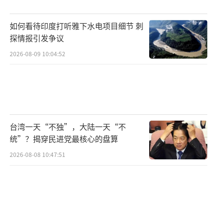
之前的白杨导弹家族不一样，只不过在整车外
如何看待印度打听雅下水电项目细节 刺
观上很是相似，但是实际上内部技术完全不一
探情报引发争议
样，简单来说的亚尔斯只是在外观上和上一代
2026-08-09 10:04:52
的白杨导弹很是相似，但是完全属于其升级替
代版本。
比如全新一代的亚尔斯洲际导弹并不是白
杨导弹的升级版本，而是白杨洲际导弹的升级
台湾一天“不独”，大陆一天“不
改进版本白杨M洲际导弹的重大升级改进版
统”？揭穿民进党最核心的盘算
本。白杨M洲际导弹相比白杨洲际导弹依然延
2026-08-08 10:47:51
续了前者的三级固体结构、单弹头、惯性制导
整体设计，改变了固体燃料混合比使得白杨M
的载荷更大、命中精度更高。
但是亚尔斯则不一样，其采用了莫斯科热