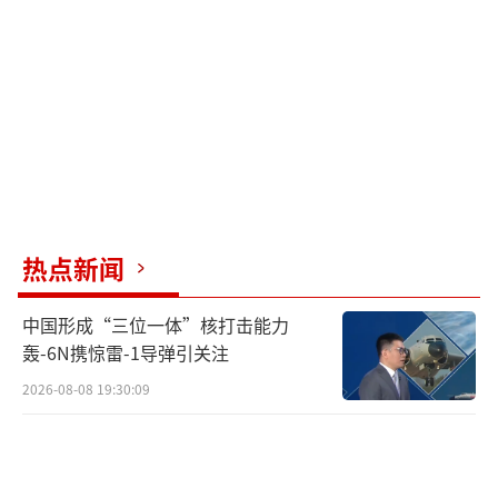
公里的最大射程、能够装载10--12枚30万吨分
导式核弹头的载荷能力，而且为了增强其战略
突防打击能力，新一代的萨尔马特重型洲际导
弹装载的核弹头不光具备末端独立飞行机动能
力，而且还参杂有欺骗式假弹头，使得新一代
的萨尔马特重型洲际导弹具备攻击全球任意地
区、具备单枚导弹即可摧毁至少五六座百万级
别城市的实力。
热点新闻
其次同样采用轮式发射底盘的白杨和最新
中国形成“三位一体”核打击能力
的亚尔斯虽然都属于轮式机动平台的定位，但
轰-6N携惊雷-1导弹引关注
是在技术上的差别还是比较大的。很多人会误
2026-08-08 19:30:09
认为全新一代的亚尔斯洲际导弹依然是白杨导
弹家族的一份子，其实不是。全新一代的亚尔
斯洲际导弹无论是导弹本体还是发射底盘都和