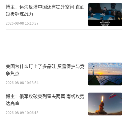
“白杨-M”
博主：远海反潜中国还有提升空间 直面
短板锤炼战力
陆基洲际导弹武器系统是前苏联90年代初
2026-08-08 15:10:37
期研制成功的一型战略导弹武器系统！
是今日之俄罗斯继承的前苏联时期最“豪
华”、最实用的礼物之一。
该型洲际导弹基本性能：
美国为什么盯上了多晶硅 贸易保护与竞
争焦点
最大射程：14000km
2026-08-08 10:13:54
最大飞行速度：20马赫
博主：俄军攻破奥列霍夫两翼 南线攻势
达高峰
可携带一枚或者多枚分（核／常）弹头。
2026-08-09 10:06:18
可进行作变轨机动、突防能力极强。