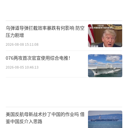
是美国从心底恐惧的俄罗斯“铁拳”武器
装备之一。
乌弹道导弹拦截效率暴跌有何影响 防空
（就位）
压力剧增
（准备）
2026-08-08 15:11:08
076两攻首次官宣使用综合电推！
（起竖）
2026-08-05 10:46:13
（发射后飞行的运行轨迹）
7月27日：俄罗斯战略火箭军从俄罗斯“阿
斯特拉罕州卡普斯京亚尔”靶场发射了一枚移
动式“白杨-M”洲际弹道导弹、并且成功精准
美国反航母新战术抄了中国的作业吗 借
击6000公里外中位于“哈萨克斯坦”境内
鉴中国反介入思路
的“萨雷-沙甘”靶场的预定目标！任务圆满完