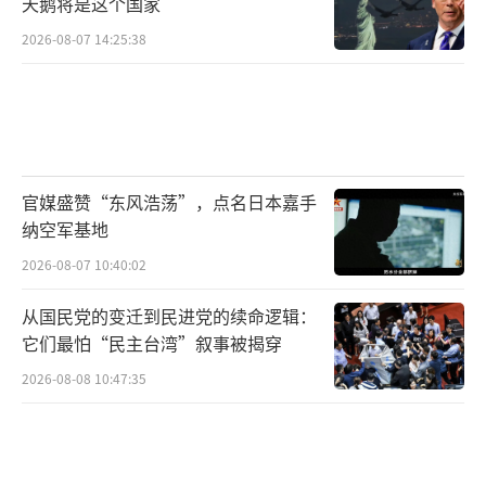
天鹅将是这个国家
在驱动形式上属于14*12轴驱动形式；发动机输
2026-08-07 14:25:38
出功率也比较低；后期的白杨M则升级为MAZ-7
9221特种底盘，发动机输出功率更大，驱动形
式也真正的从之前的14*12升级为16*16全轴驱
动，但是依然存在整车底盘重心过高、特别是
托载导弹时重心大幅升高，严重降低了白杨M
官媒盛赞“东风浩荡”，点名日本嘉手
战略导弹的野外越野机动能力，所以我们会看
纳空军基地
到其在野外翻车的画面就是因为重心过高的问
2026-08-07 10:40:02
题。
从国民党的变迁到民进党的续命逻辑：
它们最怕“民主台湾”叙事被揭穿
最新一代的亚尔斯洲际导弹虽然底盘依然
延续了白杨M所使用的MAZ-79221特种底盘，
2026-08-08 10:47:35
但是通过优化弹体承载点位置和结构设计，使
得亚尔斯洲际导弹的发射筒高度相比白杨M略