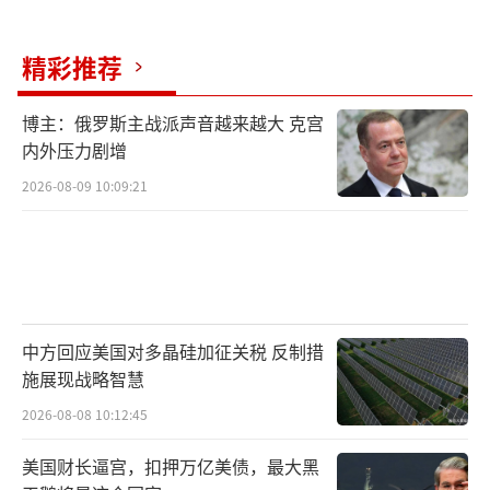
能工程学院最新研制的新一代高比冲固体火箭
精彩推荐
发动机，不仅推力更大、质量更轻、而且推重
比也更高，使得全新一代的亚尔斯洲际导弹威
博主：俄罗斯主战派声音越来越大 克宫
力更强、机动性更强、也更加先进，比如借助
内外压力剧增
高比冲的固体火箭发动机优势其发射载荷更
2026-08-09 10:09:21
大，能够装载3枚30万吨爆炸当量的分导式核弹
头，而且还混合了两枚欺骗式假弹头在内，不
光使得其能够分别攻击三个不同作战目标，而
且其具备末端机动变轨能力，推重比更高、比
冲更大也使得其末端突防能力更高。
中方回应美国对多晶硅加征关税 反制措
施展现战略智慧
同时全新一代的亚尔斯洲际导弹的发射车
2026-08-08 10:12:45
也有一定升级改进，最早的白杨洲际导弹选择
美国财长逼宫，扣押万亿美债，最大黑
的导弹发射车是MAZ-7917特种底盘，不过该车