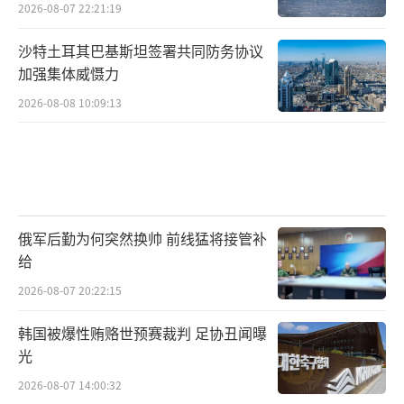
2026-08-07 22:21:19
成。
沙特土耳其巴基斯坦签署共同防务协议
此时此刻，俄罗斯发射“白杨-M”陆基移
加强集体威慑力
动式洲际弹道导弹、意义何在？目的是什么？
2026-08-08 10:09:13
套用俄罗斯著名媒体的报道来准确回
答：“我们试射了一枚“最差劲”的“白杨-
M”弹道导弹、就是要告诉美国人、亚尔斯+萨
尔马特+先锋，足以甩美国人几条街……”
（责任
俄军后勤为何突然换帅 前线猛将接管补
编辑：杨靖）
给
2026-08-07 20:22:15
韩国被爆性贿赂世预赛裁判 足协丑闻曝
光
2026-08-07 14:00:32