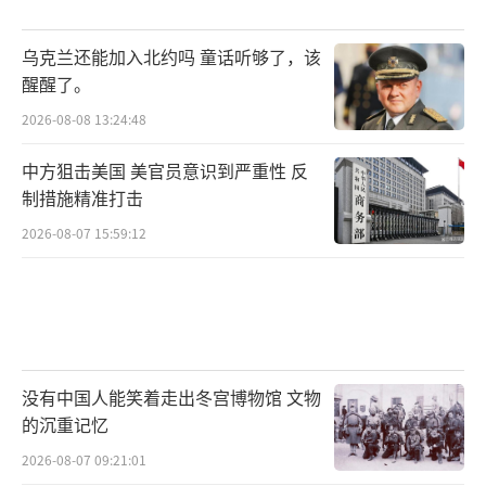
低一些，重心也随之下降了一些，这也使得亚
尔斯洲际导弹的野外越野时速更高一些。
乌克兰还能加入北约吗 童话听够了，该
俄罗斯为何此时发射白杨M？
醒醒了。
2026-08-08 13:24:48
反问一句，俄罗斯人为什么不？
中方狙击美国 美官员意识到严重性 反
问题：俄罗斯为何此时发射“白杨-M”？
制措施精准打击
简单回答：需要！亮剑！
2026-08-07 15:59:12
根据俄媒体报道：“此时此刻发射“白杨-
M”陆基洲际导弹，就是“秀肌肉”让美国人
看的”！
没有中国人能笑着走出冬宫博物馆 文物
直接了当、俄罗斯在普京总统的领导下，
的沉重记忆
就是这么“强硬”。
2026-08-07 09:21:01