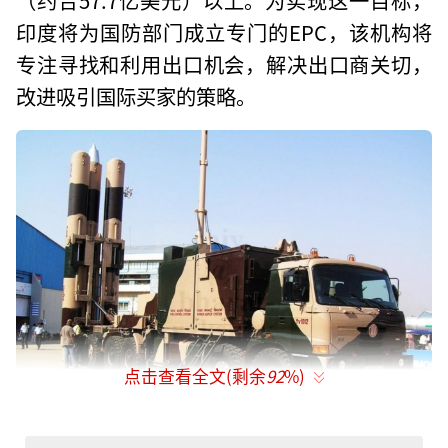
印度将为国防部门成立专门的EPC，该机构将
专注寻找和利用出口机会，解决出口商关切，
改进吸引国际买家的策略。
点击查看全文(剩余
92
%)
菲律宾已经采购“布拉莫斯”导弹，印度