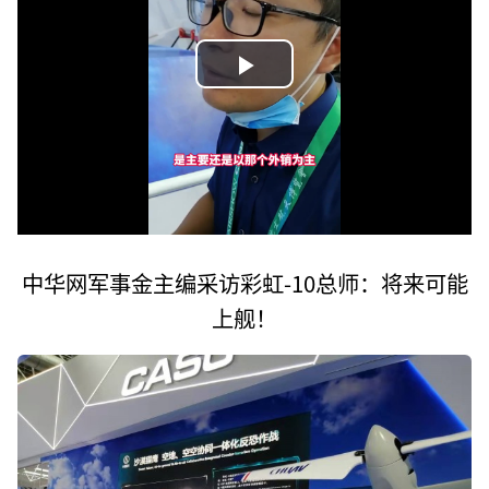
P
l
a
y
中华网军事金主编采访彩虹-10总师：将来可能
V
上舰！
i
d
e
o