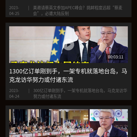
2023-
|
美邀请蔡英文参加APEC峰会？挑衅程度远超“蔡麦
04-25
会”，必遭大陆反制
00:03:11
1300亿订单刚到手，一架专机就落地台岛，马
克龙访华努力或付诸东流
2023-
|
300亿订单刚到手，一架专机就落地台岛，马克龙访华
04-24
努力或付诸东流