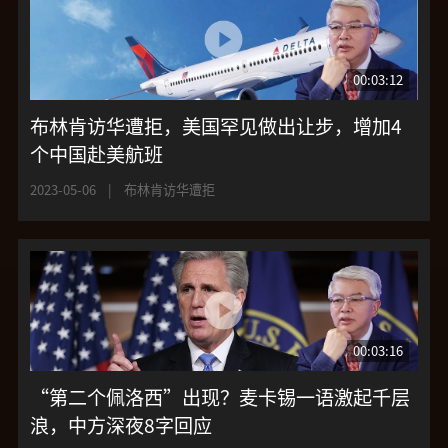
00:03:12
布林肯访华遭拒，美国罕见做出让步，增加4
个中国赴美航班
2023-05-06
|
布林肯访华遭拒
00:03:16
“第二个佩洛西”出现？麦卡锡一语激起千层
浪，中方深夜8字回应