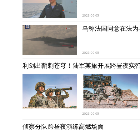
2023-09-05
乌称法国同意在法为乌
2023-09-05
利剑出鞘刺苍穹！陆军某旅开展跨昼夜实
2023-09-05
侦察分队跨昼夜演练高燃场面