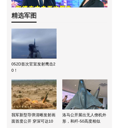
精选军图
052D首次官宣发射鹰击2
0！
我军新型导弹清晰发射画
洛马公开展出无人僚机外
面首度公开 穿深可达10
形，和歼-50高度相似
米