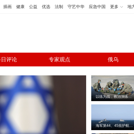
插画
健康
公益
优选
法制
守艺中华
应急中国
更多
地
每日评论
专家观点
俄乌
以练为战，救治演练促提高
海军第44、45批护航编队举行分航仪式侧记