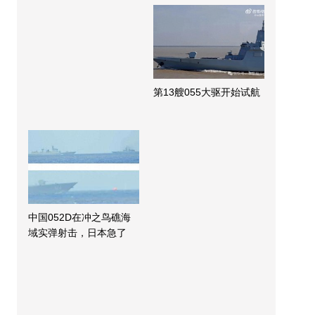
第13艘055大驱开始试航
中国052D在冲之鸟礁海
域实弹射击，日本急了