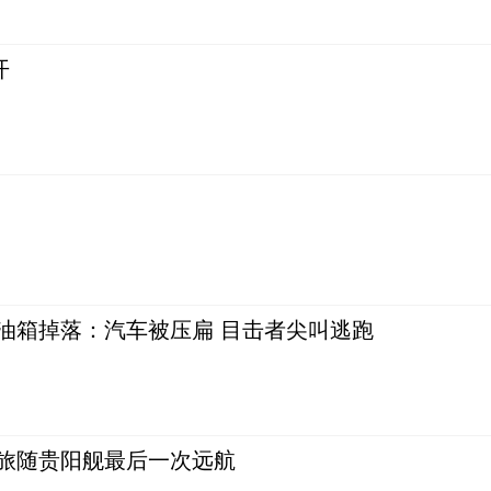
开
油箱掉落：汽车被压扁 目击者尖叫逃跑
旅随贵阳舰最后一次远航