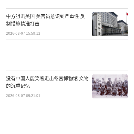
叙利亚军事专家 穆罕默德·欧麦利：我们
将会看到叙利亚政府军及其盟友升级对冲突降
中方狙击美国 美官员意识到严重性 反
级区伊德利卜省的军事行动，特别是在打击极
制措施精准打击
端武装武器输送通道方面。
2026-08-07 15:59:12
没有中国人能笑着走出冬宫博物馆 文物
的沉重记忆
2026-08-07 09:21:01