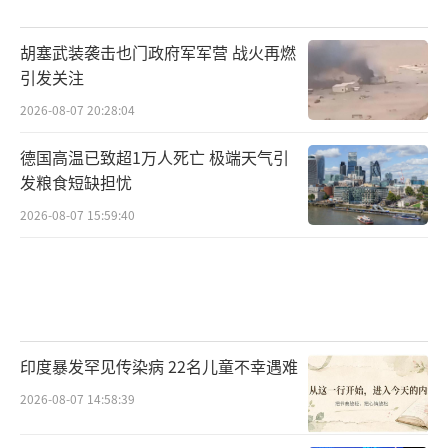
F-15被击中的画面
胡塞武装袭击也门政府军军营 战火再燃
显而易见，击落地点位于美军自己的控制
引发关注
区域，伊朗很难插手。伊朗方面在飞机被击落
2026-08-07 20:28:04
后也没有第一时间发出信息确认战果，只是等
到视频满网络都是之后，才急忙找补了战果。
德国高温已致超1万人死亡 极端天气引
发粮食短缺担忧
因此，从这些细节我们基本可以确认，此次F-1
5E被击落的战果应该是美军自己。
2026-08-07 15:59:40
印度暴发罕见传染病 22名儿童不幸遇难
2026-08-07 14:58:39
网上已经出现了至少3名被击落后跳伞的飞