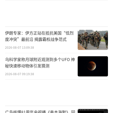
伊朗专家：伊方正站在抵抗美国“低烈
度冲突”最前沿 揭露霸权战争范式
2026-08-07 13:09:38
乌科学家称月球附近观测到多个UFO 神
再者，就算是在禁射区、安全走廊飞行，
秘快速移动物体引发猜测
而且是计划内飞行。如果爱国者地导或者战斗
2026-08-07 09:19:38
机的敌我识别（IFF）出现问题，是否会被误判
为目标？最极端的，地导操作号手极度疲劳或
者极度紧张，是否也会出现误判目标的情况？
所以，这种误击在战场上其实很正常。
广岛核爆81周年央视播《奥本海默》 回