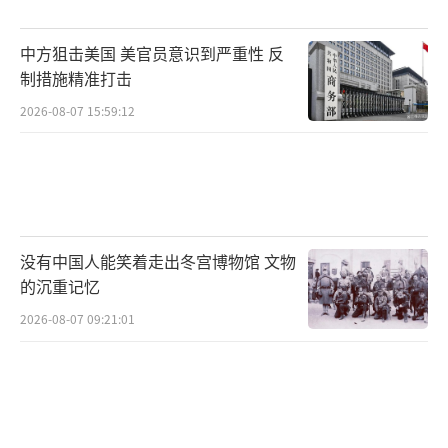
中方狙击美国 美官员意识到严重性 反
制措施精准打击
2026-08-07 15:59:12
科威特国防部官推
飞机落下来了，到底是谁干的？我们先说
没有中国人能笑着走出冬宫博物馆 文物
明，从目前透露出的情况看，应该跟伊朗防空
的沉重记忆
部队关系不大，而是美军自己的传统艺能——友
2026-08-07 09:21:01
军误击。毕竟在出事之前，已经有当地人拍摄
到了这架F-15E型在空中飞行、尔后被击中、飞
机尾部冒出火焰的画面。从击落使用的武器看
威力很大，像是被重型地对空导弹打的。