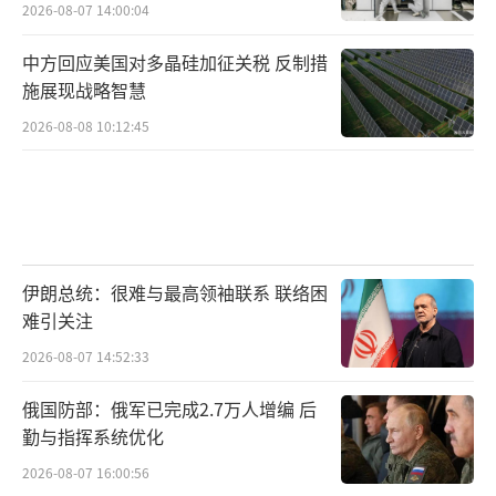
2026-08-07 14:00:04
中方回应美国对多晶硅加征关税 反制措
施展现战略智慧
2026-08-08 10:12:45
但是，战争中从来都是充斥着诸多巧合、
混乱、不确定性。比如最基本的，防空导弹划
设出禁射区，那如果战斗机没有严格按照预定
伊朗总统：很难与最高领袖联系 联络困
航线，从禁射区的安全走廊里走，会不会被判
难引关注
断为敌对目标？如果战斗机不是严格按照计划
2026-08-07 14:52:33
内批次飞行，出动有提前或者延迟，或者干脆
俄国防部：俄军已完成2.7万人增编 后
有计划外飞行，是否会被判断为敌对目标？
勤与指挥系统优化
2026-08-07 16:00:56