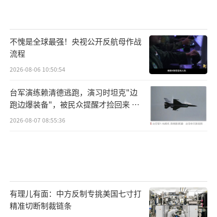
不愧是全球最强！央视公开反航母作战
此外，在战斗日开始之前，地导营还会得
流程
到当日的飞行计划和通报，当天要组织多少计
2026-08-06 10:50:54
划内批次，航向高度机种机型都会一一列明，
台军演练赖清德逃跑，演习时坦克"边
发现目标后对照这个列表就能明确目标性质
跑边爆装备"，被民众提醒才捡回来 演
了。因此理论上来说，敌我识别都是有好几层
习状况频出引发关注
2026-08-07 08:55:36
安全措施进行保证的，同时还要进行交叉校
验，最大限度确保自己的地导和战斗机不会发
生误击。
有理儿有面：中方反制专挑美国七寸打
精准切断制裁链条