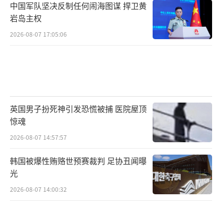
中国军队坚决反制任何闹海图谋 捍卫黄
行员照片
岩岛主权
美军怎么又击落自己家的战斗机了？其实
2026-08-07 17:05:06
也不奇怪，我们之前就说过，防空作战的敌我
识别从来就是大问题。按照常理，地导和战斗
机应该是进行任务区域划分的，地导的火力杀
伤区和禁止射击区也都是划分好的，发现目标
英国男子扮死神引发恐慌被捕 医院屋顶
后，地导搜索雷达的参谋是要按压敌我识别按
惊魂
钮识别目标性质，只有分到“目标”列表里的
2026-08-07 14:57:57
才会被识别为敌对批次。
韩国被爆性贿赂世预赛裁判 足协丑闻曝
光
2026-08-07 14:00:32