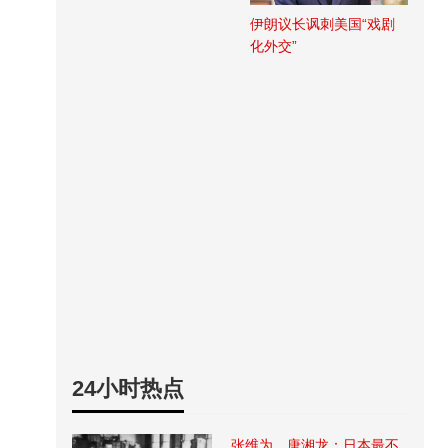
伊朗议长讽刺美国“戏剧
化外交”
24小时热点
张维为、唐湘龙：日本最不