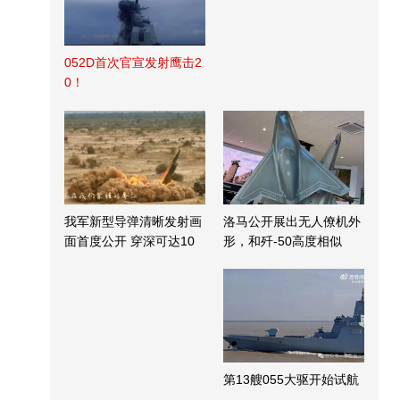
052D首次官宣发射鹰击2
0！
我军新型导弹清晰发射画
洛马公开展出无人僚机外
面首度公开 穿深可达10
形，和歼-50高度相似
米
第13艘055大驱开始试航