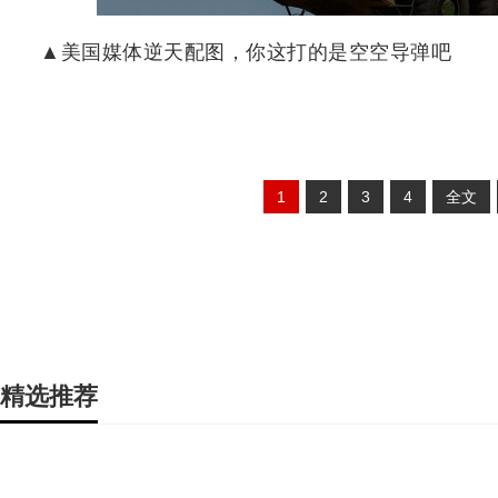
▲美国媒体逆天配图，你这打的是空空导弹吧
1
2
3
4
全文
精选推荐