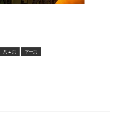
共
4
页
下一页