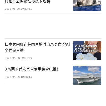
真相背后的物理与技术逻辑
2026-08-06 20:53:51
训练中，该团实时评估车辆性能，针对性
采集相关数据，滚动完善训练方案，有效提升
部队高原环境下保障能力，为遂行任务夯实基
日本女网红在韩国直播时自杀身亡 悲剧
础。
（责任编辑：许朝）
全程被直播
2026-08-06 09:21:46
076两攻首次官宣使用综合电推！
2026-08-05 10:46:13