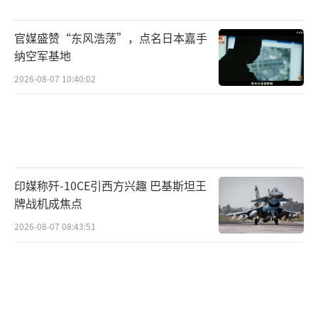
官媒盛赞“东风浩荡”，点名日本嘉手
纳空军基地
2026-08-07 10:40:02
印媒称歼-10CE引西方兴趣 巴基斯坦王
连续弯道驾驶过程中，驾驶员阿顺涛紧握
牌战机成焦点
方向盘，根据弯道情况不断调整，不时通过后
2026-08-07 08:43:51
视镜观察车辆行驶轨迹。整个车队顺利通过弯
道后，阿顺涛感慨地说，高原驾驶重装备运输
车难度大、挑战性强，扎实的训练让自己的驾
驶水平得到明显提升。