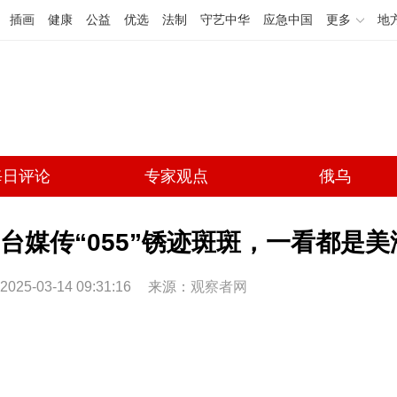
插画
健康
公益
优选
法制
守艺中华
应急中国
更多
地
每日评论
专家观点
俄乌
台媒传“055”锈迹斑斑，一看都是美海
2025-03-14 09:31:16
来源：
观察者网