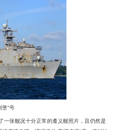
利堡”号
了一张舰况十分正常的遵义舰照片，且仍然是