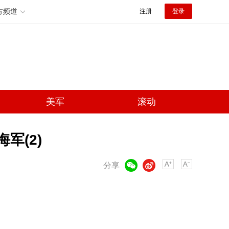
方频道
注册
登录
美军
滚动
军(2)
微信
微博
分享