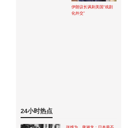
伊朗议长讽刺美国“戏剧
化外交”
24小时热点
张维为、唐湘龙：日本最不