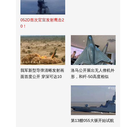
052D首次官宣发射鹰击2
0！
我军新型导弹清晰发射画
洛马公开展出无人僚机外
面首度公开 穿深可达10
形，和歼-50高度相似
米
第13艘055大驱开始试航