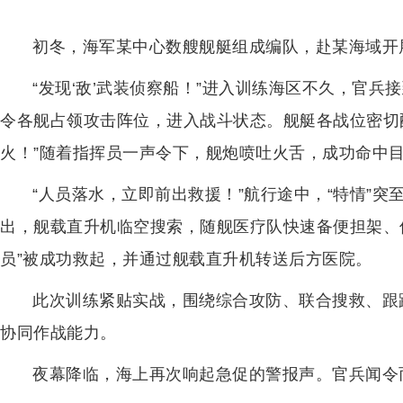
初冬，海军某中心数艘舰艇组成编队，赴某海域开
“发现‘敌’武装侦察船！”进入训练海区不久，官兵
令各舰占领攻击阵位，进入战斗状态。舰艇各战位密切配
火！”随着指挥员一声令下，舰炮喷吐火舌，成功命中
“人员落水，立即前出救援！”航行途中，“特情”
出，舰载直升机临空搜索，随舰医疗队快速备便担架、
员”被成功救起，并通过舰载直升机转送后方医院。
此次训练紧贴实战，围绕综合攻防、联合搜救、跟
协同作战能力。
夜幕降临，海上再次响起急促的警报声。官兵闻令