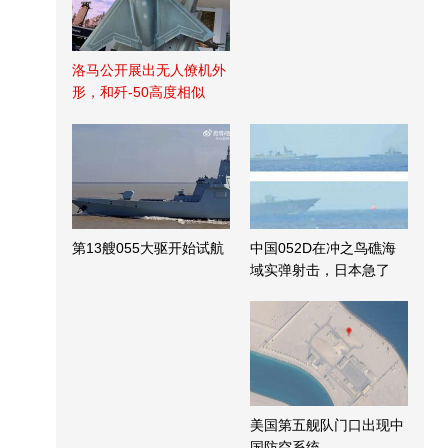
洛马公开展出无人僚机外
形，和歼-50高度相似
第13艘055大驱开始试航
中国052D在冲之鸟礁海
域实弹射击，日本急了
美国第五舰队门口出现中
国防空系统