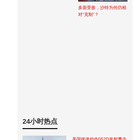
多面受敌，沙特为何仍相
对“克制”？
24小时热点
美国媒体炒作052D发射鹰击