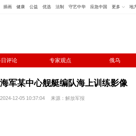
插画
健康
公益
优选
法制
守艺中华
应急中国
更多
地
每日评论
专家观点
俄乌
海军某中心舰艇编队海上训练影像
2024-12-05 10:37:04
来源：
解放军报