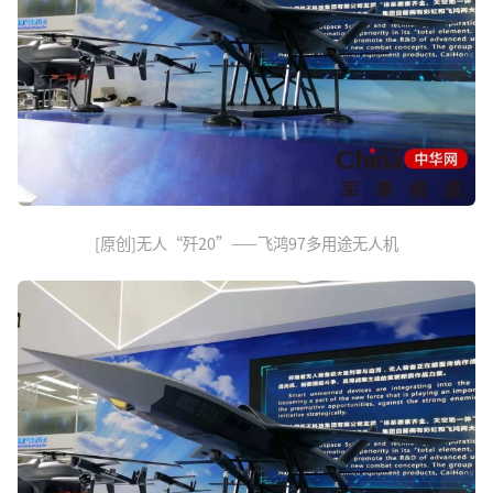
[原创]无人“歼20”——飞鸿97多用途无人机