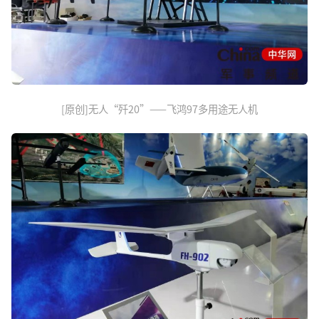
[原创]无人“歼20”——飞鸿97多用途无人机