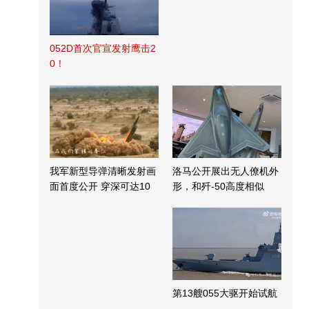
052D首次官宣发射鹰击2
0！
我军新型导弹清晰发射画
洛马公开展出无人僚机外
面首度公开 穿深可达10
形，和歼-50高度相似
米
第13艘055大驱开始试航