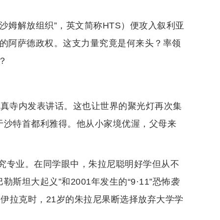
“沙姆解放组织”，英文简称HTS）便攻入叙利亚
年的阿萨德政权。这支力量究竟是何来头？率领
？
革清真寺内发表讲话。这也让世界的聚光灯再次集
生于沙特首都利雅得。他从小家境优渥，父母来
究专业。在同学眼中，朱拉尼聪明好学但从不
斯坦大起义”和2001年发生的“9·11”恐怖袭
攻伊拉克时，21岁的朱拉尼果断选择放弃大学学