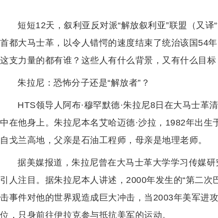
短短12天，叙利亚反对派“解放叙利亚”联盟（又译
首都大马士革，以令人错愕的速度结束了统治该国54
这支力量的都有谁？这些人有什么背景，又有什么目标
朱拉尼：恐怖分子还是“解放者”？
HTS领导人阿布·穆罕默德·朱拉尼8日在大马士
中在他身上。朱拉尼本名艾哈迈德·沙拉，1982年出
自戈兰高地，父亲是石油工程师，母亲是地理老师。
据美媒报道，朱拉尼曾在大马士革大学学习传媒研
引人注目。据朱拉尼本人讲述，2000年发生的“第二次巴勒
击事件对他的世界观造成巨大冲击，当2003年美军进
位，只身前往伊拉克参与抵抗美军的运动。