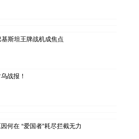
 巴基斯坦王牌战机成焦点
对乌战报！
因何在 “爱国者”耗尽拦截无力