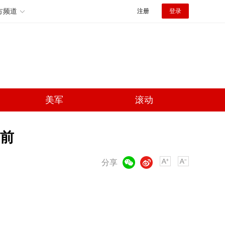
方频道
注册
登录
美军
滚动
前
微信
微博
分享