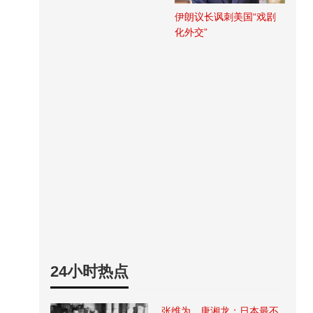
伊朗议长讽刺美国“戏剧
化外交”
24小时热点
张维为、唐湘龙：日本最不