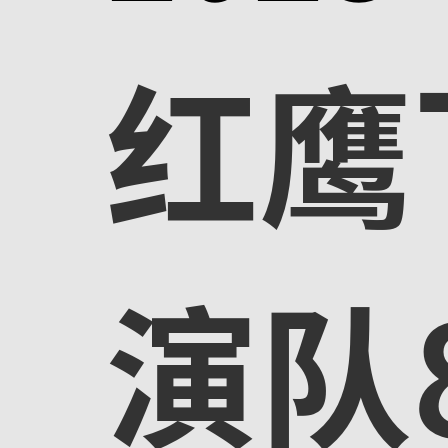
红鹰
演队