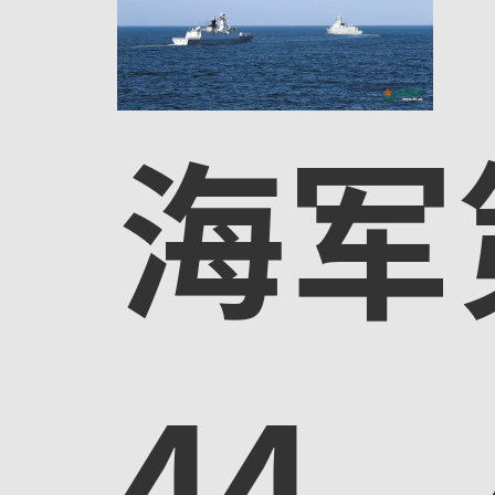
海军
44、