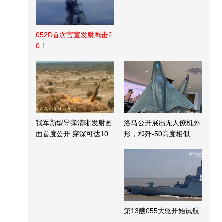
052D首次官宣发射鹰击2
0！
我军新型导弹清晰发射画
洛马公开展出无人僚机外
面首度公开 穿深可达10
形，和歼-50高度相似
米
第13艘055大驱开始试航