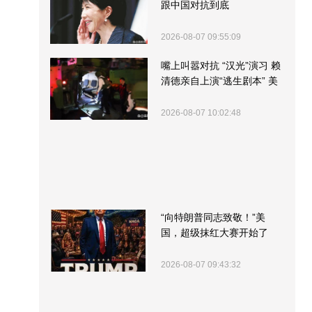
跟中国对抗到底
2026-08-07 09:55:09
嘴上叫嚣对抗 “汉光”演习 赖
清德亲自上演“逃生剧本” 美
军方围观“服务”
2026-08-07 10:02:48
“向特朗普同志致敬！”美
国，超级抹红大赛开始了
2026-08-07 09:43:32