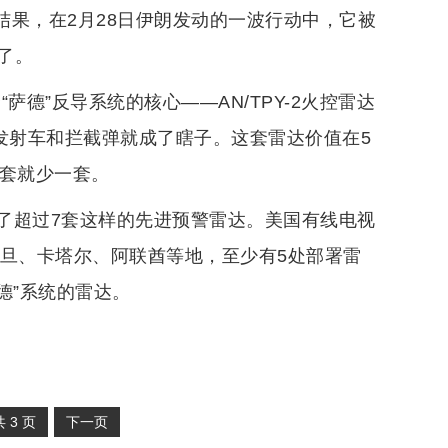
结果，在2月28日伊朗发动的一波行动中，它被
了。
德”反导系统的核心——AN/TPY-2火控雷达
发射车和拦截弹就成了瞎子。这套雷达价值在5
一套就少一套。
了超过7套这样的先进预警雷达。美国有线电视
约旦、卡塔尔、阿联酋等地，至少有5处部署雷
德”系统的雷达。
共
3
页
下一页