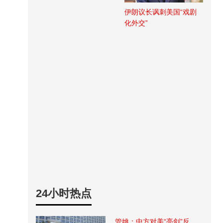
伊朗议长讽刺美国“戏剧
化外交”
24小时热点
管姚：中方对美“亮剑”反