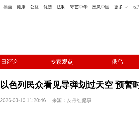
插画
健康
公益
优选
法制
守艺中华
应急中国
更多
地
每日评论
专家观点
俄乌
以色列民众看见导弹划过天空 预警
2026-03-10 11:20:46
来源：
友丹红侃事