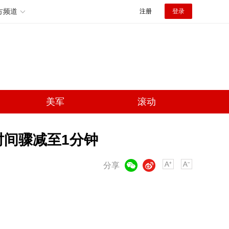
方频道
注册
登录
美军
滚动
时间骤减至1分钟
微信
微博
分享