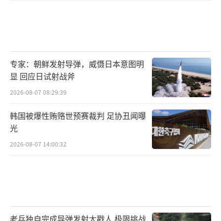
专家：朝鲜发射导弹，威慑日本意图明
显 回应日试射战斧
2026-08-07 08:29:39
韩国被爆性贿赂世预赛裁判 足协丑闻曝
光
2026-08-07 14:00:32
老兵独自完成导弹发射太戳人 极限挑战