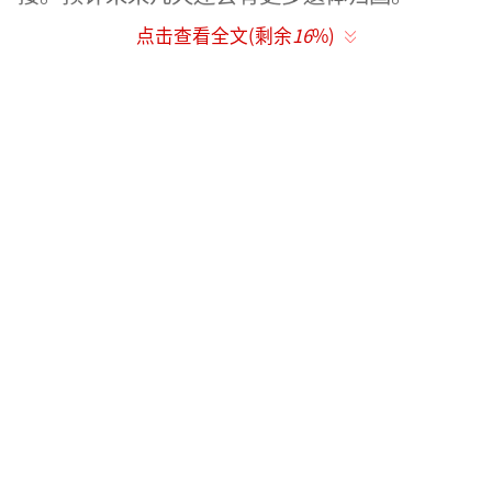
点击查看全文(剩余
16
%)
尽管美军司令部声称损失较低，但伊朗伊
斯兰革命卫队单方面声称，在三天的战斗中，
美军至少损失了560人，并强调还有六名中央情
报局高级官员被击毙。
（责任编辑：张蕾 TT0001）