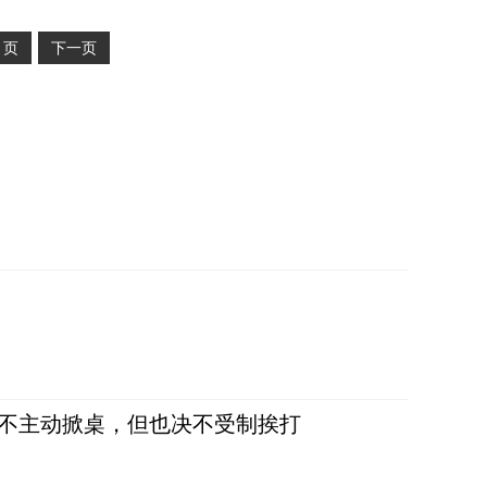
2
页
下一页
，不主动掀桌，但也决不受制挨打