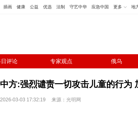
插画
健康
公益
优选
法制
守艺中华
应急中国
更多
地
每日评论
专家观点
俄乌
中方:强烈谴责一切攻击儿童的行为
2026-03-03 17:32:19
来源：
光明网