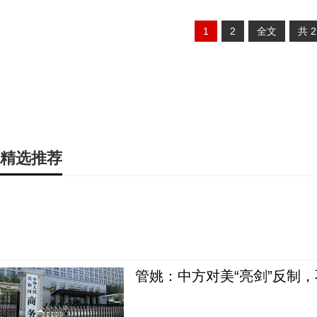
1
2
全文
共
精选推荐
管姚：中方对美“亮剑”反制