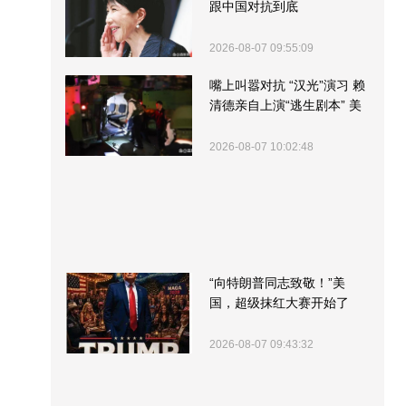
跟中国对抗到底
2026-08-07 09:55:09
嘴上叫嚣对抗 “汉光”演习 赖
清德亲自上演“逃生剧本” 美
军方围观“服务”
2026-08-07 10:02:48
“向特朗普同志致敬！”美
国，超级抹红大赛开始了
2026-08-07 09:43:32