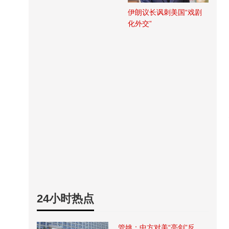
伊朗议长讽刺美国“戏剧
化外交”
24小时热点
管姚：中方对美“亮剑”反