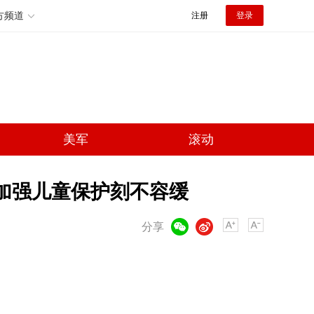
方频道
注册
登录
美军
滚动
 加强儿童保护刻不容缓
微信
微博
分享