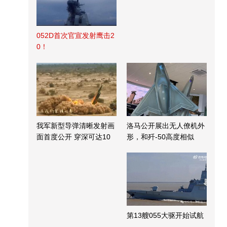
052D首次官宣发射鹰击2
0！
我军新型导弹清晰发射画
洛马公开展出无人僚机外
面首度公开 穿深可达10
形，和歼-50高度相似
米
第13艘055大驱开始试航