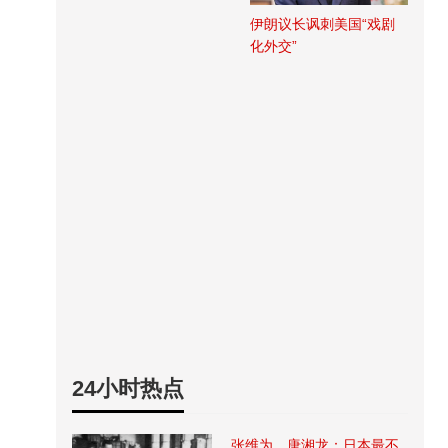
伊朗议长讽刺美国“戏剧
化外交”
24小时热点
张维为、唐湘龙：日本最不