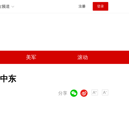
方频道
注册
登录
美军
滚动
中东
微信
微博
分享