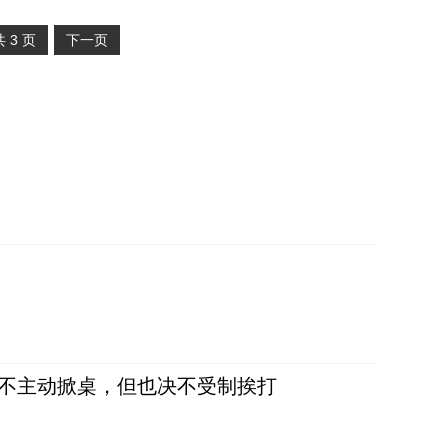
共
3
页
下一页
，不主动掀桌，但也决不受制挨打