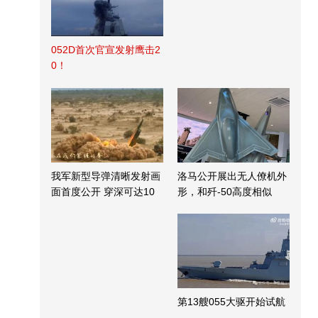
052D首次官宣发射鹰击2
0！
我军新型导弹清晰发射画
洛马公开展出无人僚机外
面首度公开 穿深可达10
形，和歼-50高度相似
米
第13艘055大驱开始试航