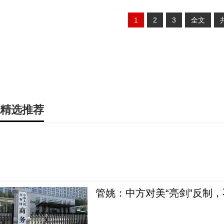
1
2
3
全文
精选推荐
管姚：中方对美“亮剑”反制