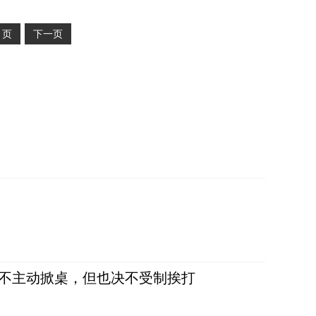
2
页
下一页
，不主动掀桌，但也决不受制挨打