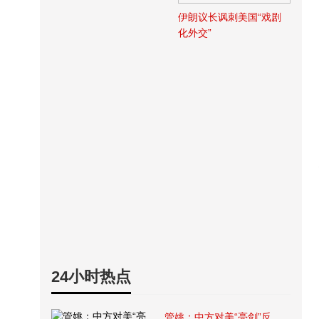
伊朗议长讽刺美国“戏剧
化外交”
24小时热点
管姚：中方对美“亮剑”反