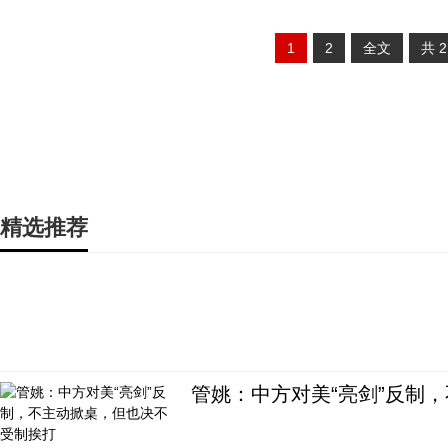
1
2
全文
共
精选推荐
管姚：中方对美“亮剑”反制