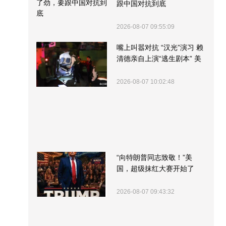
跟中国对抗到底
2026-08-07 09:55:09
嘴上叫嚣对抗 “汉光”演习 赖
清德亲自上演“逃生剧本” 美
军方围观“服务”
2026-08-07 10:02:48
“向特朗普同志致敬！”美
国，超级抹红大赛开始了
2026-08-07 09:43:32