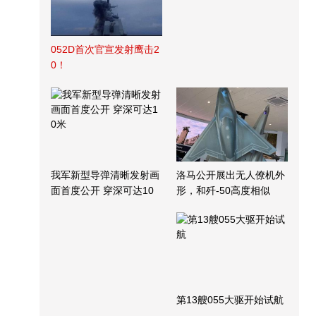
052D首次官宣发射鹰击2
0！
我军新型导弹清晰发射画
洛马公开展出无人僚机外
面首度公开 穿深可达10
形，和歼-50高度相似
米
第13艘055大驱开始试航