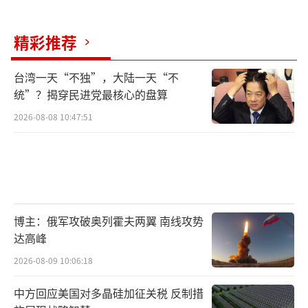
这事也提醒其他小国，在大国之间玩火，
精彩推荐
最后烧到的还是自己。维护自身利益最重要的
是保持清醒，尊重国际规则，不要一味跟风、
台湾一天“不独”，大陆一天“不
盲目表态。否则，像立陶宛这样既没捞到好
统”？揭穿民进党最核心的盘算
处，还把自己搞得进退两难，实在不值当。
2026-08-08 10:47:51
国际社会对立陶宛这次认错的反应各异，
有人认为这是务实转向，也有人认为只是权宜
之计。无论怎么说，现实已经给出了答案：谁
在一个中国原则上做文章，谁就得为自己的选
博主：俄军攻破奥列霍夫两翼 南线攻势
择买单。这一点，立陶宛现在应该体会得很深
达高峰
刻。
2026-08-09 10:06:18
未来会怎样还不好说。立陶宛如果能真正
中方回应美国对多晶硅加征关税 反制措