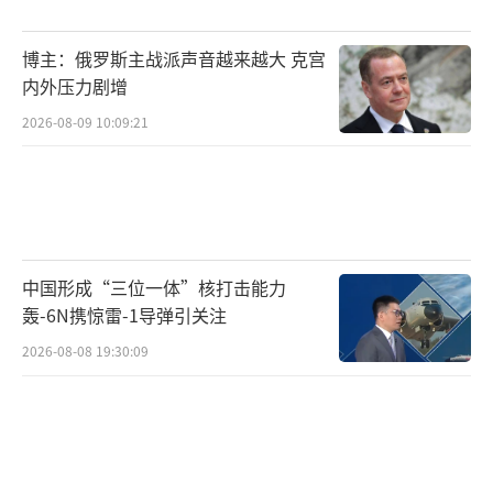
变。
博主：俄罗斯主战派声音越来越大 克宫
整个事件反映出小国在大国博弈中盲目选
内外压力剧增
边站队的后果。立陶官认为可以通过“价值观
2026-08-09 10:09:21
外交”获得更多安全感和经济利益，结果反而
把自己推向了尴尬的位置。现实世界里，利益
和原则才是硬道理，空喊口号解决不了实际问
题。
中国形成“三位一体”核打击能力
现在的局面很清楚，立陶宛如果真想修复
轰-6N携惊雷-1导弹引关注
与中国的关系，光靠一句认错远远不够。做错
2026-08-08 19:30:09
事容易，想要弥补损失、重建信任却非常困
难。中国已经把话说得很透彻，立陶宛必须拿
出实际行动，别再玩小聪明。否则，吃亏的只
会是自己。