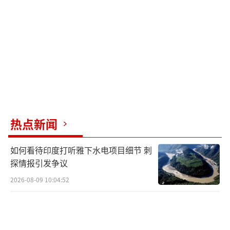
寡人。
更让立陶宛难受的是，眼看着其他欧洲国
家领导人纷纷访华，与中国谈合作、签协议，
自己却被边缘化。原本想当“带头大哥”，现
在却成了“局外人”，这种落差实在难以接
受。国内有识之士早就批评政府不顾国家利
益，将经济和外交当作儿戏。
热点新闻
鲁吉涅内的认错虽然来得有些晚，但也算
如何看待印度打听雅下水电项目细节 刺
是给立陶宛敲响了警钟。中国的态度一直很明
探情报引发争议
确，一个中国原则是发展中立关系的底线，这
2026-08-09 10:04:52
不是可以讨价还价的事。中方要求立陶宛用实
际行动纠正错误，否则两国关系无法正常化。
国际关系讲究规则和承诺，谁都不能随意改