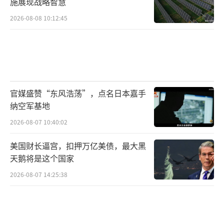
施展现战略智慧
吸取教训，调整政策，或许还有机会重新融入
主流。要是继续犟下去，只能眼睁睁看着自己
2026-08-08 10:12:45
被边缘化。小国要想过得好，靠的不是冒进和
投机，而是理智和智慧。这一点，立陶宛这一
轮折腾之后，应该再清楚不过了。
（责任编辑：卢其
龙 CM0882）
官媒盛赞“东风浩荡”，点名日本嘉手
纳空军基地
2026-08-07 10:40:02
美国财长逼宫，扣押万亿美债，最大黑
天鹅将是这个国家
2026-08-07 14:25:38