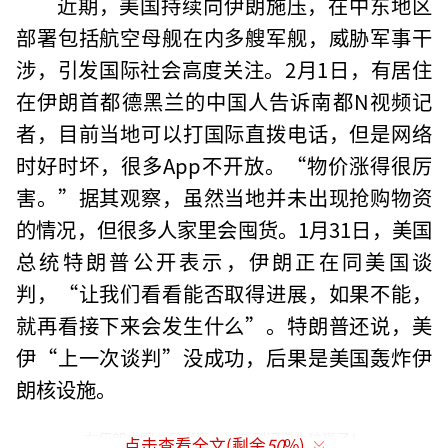
近期，美国持续向伊朗施压，在中东地区
部署包括航空母舰在内多艘军舰，威胁军事干
涉，引发国际社会高度关注。2月1日，有居住
在伊朗首都德黑兰的中国人告诉南都N视频记
者，目前当地可以打国际直拨电话，但是网络
时好时坏，很多App不开放。“物价涨得很厉
害。”据其观察，虽然当地并未出现抢购物资
的情况，但很多人家里会囤货。1月31日，美国
总统特朗普公开表示，伊朗正在同美国谈
判，“让我们看看能否取得进展，如果不能，
就再看接下来会发生什么”。特朗普还说，美
伊“上一次谈判”没成功，后果是美国轰炸伊
朗核设施。
在伊朗中国公民发声，以色列间谍太狡猾了！
点击查看全文(剩余
50
%)