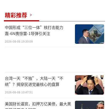
的核心原材料，其贸易走向本身就具有风向标
精彩推荐
意义。
高盛集团首席拉美经济学家阿尔贝托·拉
中国形成“三位一体”核打击能力
轰-6N携惊雷-1导弹引关注
莫斯认为，在当前国际环境下，美国和中国都
2026-08-08 19:30:09
在争夺全球市场，而对多数拉美经济体而言，
中国早已不只是“重要伙伴”，而是难以替代
的核心贸易对象。
当然，拉美并非铁板一块。墨西哥在区域
内显得颇为特殊，其出口结构对美国依赖度极
台湾一天“不独”，大陆一天“不
统”？揭穿民进党最核心的盘算
高，约八成商品销往美国。数据显示，截至202
2026-08-08 10:47:51
5年11月，墨西哥对美出口仍实现同比7%的增
长。与此同时，墨西哥政府在去年底批准对上
美国财长逼宫，扣押万亿美债，最大黑