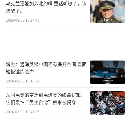
乌克兰还能加入北约吗 童话听够了，该
便政治立场偏右的政府，也很难在经济上作
醒醒了。
出“对华脱钩”的选择。
2026-08-08 13:24:48
一名国际银行业经济学家直言，特朗普近
期的一系列动作表明，美国更倾向于支持政治
立场与其接近的政府，但在实际贸易中，拉美
国家面对的是冷冰冰的市场规律——谁是最大买
博主：远海反潜中国还有提升空间 直面
家，谁就拥有不可忽视的影响力。对许多拉美
短板锤炼战力
国家而言，这个买家，依然是中国。
（责任编辑：
2026-08-08 15:10:37
张佳鑫）
从国民党的变迁到民进党的续命逻辑：
它们最怕“民主台湾”叙事被揭穿
2026-08-08 10:47:35