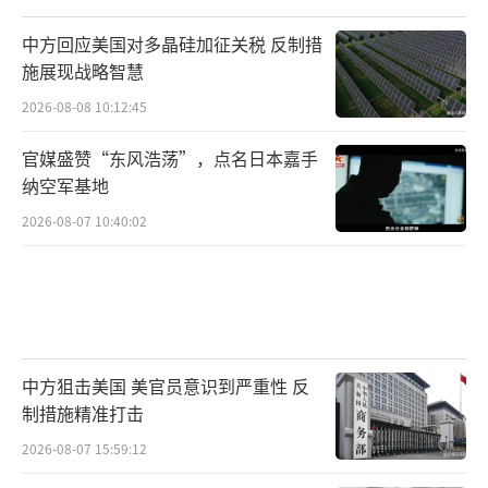
择回避公开“站队”。阿根廷总统米莱虽然被
视为特朗普最坚定的国际盟友之一，但现实层
中方回应美国对多晶硅加征关税 反制措
施展现战略智慧
面仍高度依赖中国这一最大出口市场。竞选期
间，米莱曾对中国发表激烈言辞，甚至放话
2026-08-08 10:12:45
要“切断关系”，但执政后态度明显调整，多
官媒盛赞“东风浩荡”，点名日本嘉手
次强调双边经贸的重要性。1月中旬，他在接受
纳空军基地
当地媒体采访时明确表示，计划年内访问中
2026-08-07 10:40:02
国，并直言中国是“非常重要、值得珍惜的贸
易伙伴”。
巴西方面同样采取审慎策略。在成功促使
特朗普政府撤回此前施加的大部分高额关税
中方狙击美国 美官员意识到严重性 反
后，巴美关系有所缓和，但巴西并未因此削弱
制措施精准打击
与中国的经贸联系。分析人士指出，在大宗商
2026-08-07 15:59:12
品出口结构高度依赖中国需求的现实面前，即