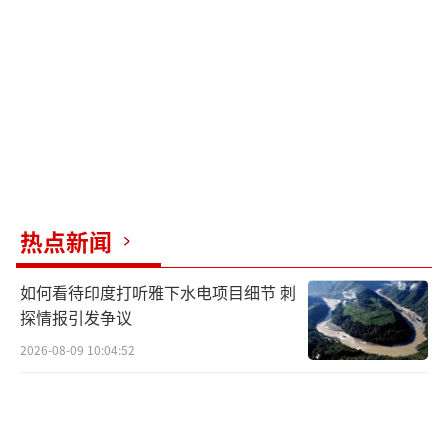
出，考虑到关税政策带来的多重干扰，拉美出
口在2025年的强劲表现本身就不同寻常。这一
结果并非单一因素所致，而是国际价格上涨、
出口量同步增长以及地缘政治变化共同作用的
产物。他认为，拉美主要出口商品在未来一段
时间内仍将保持较强韧性。
从全球博弈的视角看，拉美地区的战略地
热点新闻
位正在上升。随着特朗普政府试图在西半球扩
大政治和经济影响力，该地区被推向地缘政治
如何看待印度打听雅下水电项目细节 刺
的前沿。然而，在贸易层面，现实情况却是，
探情报引发争议
中国在拉美经济中的存在感不减反增，已深度
2026-08-09 10:04:52
嵌入多数国家的出口结构之中。
这一变化在农产品和食品领域体现得尤为