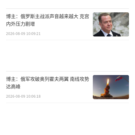
明显。为分散供应风险、拓展采购来源，中国
近年持续推进进口多元化战略。受此推动，巴
博主：俄罗斯主战派声音越来越大 克宫
西冷冻牛肉对华出口在2025年大幅增长，出口
内外压力剧增
量同比接近五成。阿根廷方面，由于阶段性下
2026-08-09 10:09:21
调出口税，中国对其大豆采购明显增加，在一
定程度上对冲了中美贸易摩擦背景下美国供应
减少的影响。
在秘鲁，中国对黄金和铜的需求同样成为
博主：俄军攻破奥列霍夫两翼 南线攻势
出口增长的重要动力。分析人士指出，这不仅
达高峰
反映了中国对基础资源的持续需求，也折射出
2026-08-09 10:06:18
其工业升级和能源转型对关键矿产的长期拉动
作用。智利的情况亦类似，随着国际铜价回
升、需求扩大，该国对中国和美国的铜出口双
双刷新历史纪录。铜作为清洁能源和高端制造