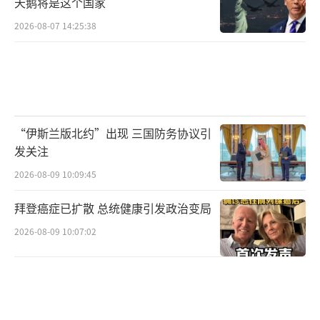
千种商品加征关税，其中大多数涉及中国商
天鹅将是这个国家
品，这一举动被外界解读为在经贸立场上更贴
2026-08-07 14:25:38
近华盛顿。
即便如此，从整体趋势看，拉美主要经济
体对未来出口前景仍保持相对乐观。阿巴迪亚
预计，巴西、智利、哥伦比亚、墨西哥和秘鲁
“伊斯兰版北约”出现 三国防务协议引
等国，将继续受益于原材料以及农产品深加工
发关注
需求的增长。巴西政府的预测显示，今年出口
2026-08-09 10:09:45
规模有望达到3400亿至3800亿美元区间；智利
拜登癌症已扩散 总统健康引发政治变局
央行预计，在上一年基础上，其商品和服务出
2026-08-09 10:07:02
口将保持温和增长；阿根廷央行的调研结果也
显示，该国今年出口额有望进一步抬升。
在这样的背景下，拉美各国领导人普遍选