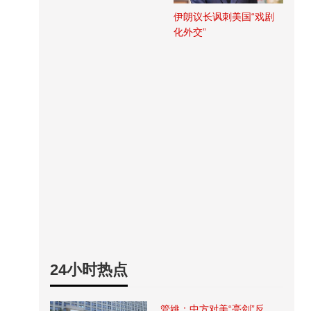
伊朗议长讽刺美国“戏剧
化外交”
24小时热点
管姚：中方对美“亮剑”反