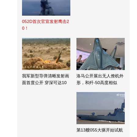
052D首次官宣发射鹰击2
0！
我军新型导弹清晰发射画
洛马公开展出无人僚机外
面首度公开 穿深可达10
形，和歼-50高度相似
米
第13艘055大驱开始试航