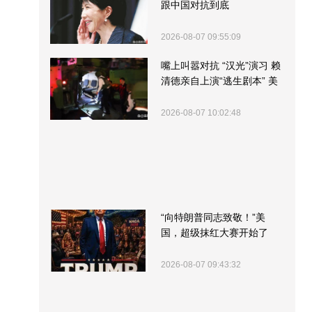
跟中国对抗到底
2026-08-07 09:55:09
嘴上叫嚣对抗 “汉光”演习 赖
清德亲自上演“逃生剧本” 美
军方围观“服务”
2026-08-07 10:02:48
“向特朗普同志致敬！”美
国，超级抹红大赛开始了
2026-08-07 09:43:32