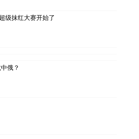
，超级抹红大赛开始了
抗中俄？