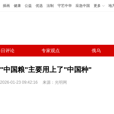
插画
健康
公益
优选
法制
守艺中华
应急中国
更多
地
每日评论
专家观点
俄乌
"中国粮"主要用上了"中国种"
2026-01-23 09:42:16
来源：
光明网