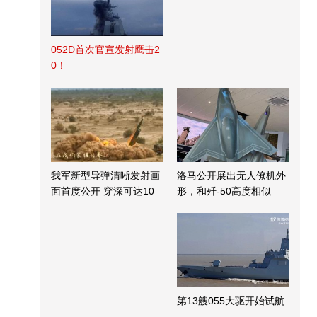
052D首次官宣发射鹰击2
0！
我军新型导弹清晰发射画
洛马公开展出无人僚机外
面首度公开 穿深可达10
形，和歼-50高度相似
米
第13艘055大驱开始试航