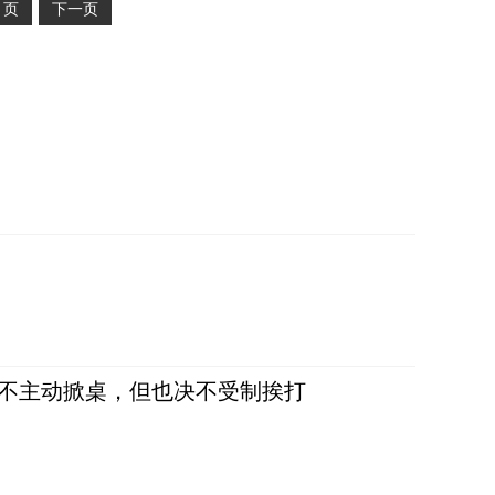
2
页
下一页
，不主动掀桌，但也决不受制挨打