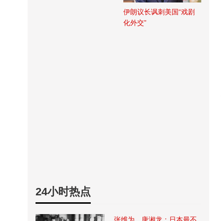
伊朗议长讽刺美国“戏剧
化外交”
24小时热点
张维为、唐湘龙：日本最不