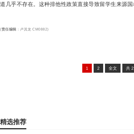
道几乎不存在。这种排他性政策直接导致留学生来源国
(
责任编辑
：
卢其龙 CM0882
)
1
2
全文
共
精选推荐