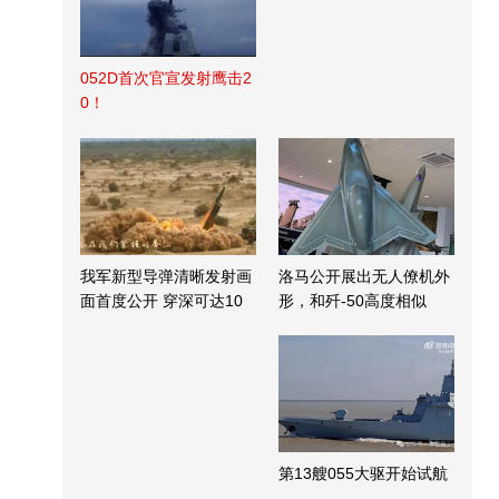
052D首次官宣发射鹰击2
0！
我军新型导弹清晰发射画
洛马公开展出无人僚机外
面首度公开 穿深可达10
形，和歼-50高度相似
米
第13艘055大驱开始试航