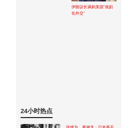
伊朗议长讽刺美国“戏剧
化外交”
24小时热点
张维为、唐湘龙：日本最不