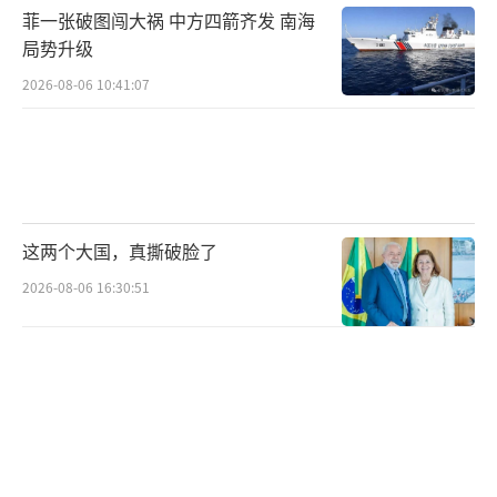
菲一张破图闯大祸 中方四箭齐发 南海
更有意思的是，最近美国还搞了个大新
局势升级
闻，居然公开打起了格陵兰岛的主意。这事儿
2026-08-06 10:41:07
明晃晃地告诉全世界，在利益面前，哪怕是盟
友的领土，美国也是可以拿来做交易的。这对
欧洲人来说，简直就是当头一棒。他们突然意
识到，自己一直依赖的那个“安全保护伞”，
搞不好哪天就把自己给卖了。这种不安全感比
这两个大国，真撕破脸了
俄罗斯的导弹还让人心里发毛。所以，现在欧
2026-08-06 16:30:51
洲在那儿跟俄罗斯眉来眼去，其实就是在给自
己留后路。他们不敢再把所有的鸡蛋都放在美
国这一个篮子里，万一篮子掉了，那可就是鸡
飞蛋打，输得连裤衩都不剩。
往深了琢磨，欧洲跟俄罗斯这种死磕的状