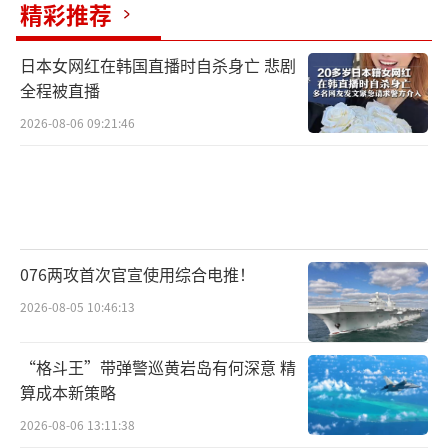
态真的是他们自己愿意的吗？很多时候这是被
精彩推荐
一种旧的惯性推着走的。从冷战时代开始，北
日本女网红在韩国直播时自杀身亡 悲剧
约存在的意义就是为了对抗苏联，后来苏联没
全程被直播
了，就变成了对抗俄罗斯。这套逻辑像个紧箍
2026-08-06 09:21:46
咒一样套在欧洲头上。只要北约还在，欧洲就
得时刻准备着跟俄罗斯干仗。可是时代变了，
俄罗斯也没那个闲工夫真去推平欧洲。反倒是
欧洲自己，为了维持这种高强度的对抗，每年
要把大把银子扔进军费里，社会资源被挤压得
076两攻首次官宣使用综合电推！
厉害。俄乌这一仗更是把这种矛盾彻底激化
2026-08-05 10:46:13
了。欧洲冲在最前面，成了对抗的前线阵地，
结果不仅没捞着好，反而把自己的经济搞得一
“格斗王”带弹警巡黄岩岛有何深意 精
团糟。眼看着这场冲突变成长期消耗战，明白
算成本新策略
人都知道，再这么耗下去，俄罗斯崩不崩不知
2026-08-06 13:11:38