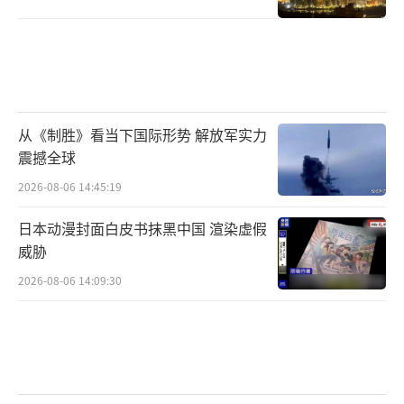
事儿没那么容易成。
看透了这一层，你会发现，欧洲现在的这
波操作更多的是一种“自保”的手段。他们是
在为未来可能出现的谈判提前铺路，万一哪天
从《制胜》看当下国际形势 解放军实力
真的打不下去了，或者美国真的撒手不管了，
震撼全球
自己手里还得有点跟俄罗斯对话的渠道，不至
2026-08-06 14:45:19
于到时候两眼一抹黑。这就好比是买保险，不
是为了马上用到，而是为了防止万一出事儿的
日本动漫封面白皮书抹黑中国 渲染虚假
威胁
时候有个兜底的。
2026-08-06 14:09:30
这一轮欧洲对俄态度的转变根本不是世界
和平的曙光，而是旧秩序开始晃动时发出的嘎
吱声。大家都在重新算账，都在看谁先扛不住
这场漫长的消耗。战争从来都不是因为谁喊了