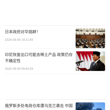
道，反正欧洲自己的老底快要被掏空了。所
以，现在这些欧洲国家开始尝试重新定义跟俄
罗斯的关系，并不是说他们突然喜欢上俄罗斯
了，而是他们想从这个死胡同里钻出来，透口
日本政府对华挑衅！
气。这不是感情问题，纯粹是生存本能。
2026-08-06 14:21:45
既然欧洲都开始松口了，是不是意味着这
场仗马上就要打完了？和平鸽明天就能飞起来
印尼恢复出口可能含稀土产品 政策仍存
不确定性
了？这事儿恐怕没那么简单。欧洲释放这种信
号顶多算是风向变了，离真正的风平浪静还远
2026-08-06 09:45:29
着呢。前线那边的火还在烧着，两边都还在死
磕，谁也没能把谁彻底打趴下。既然谁都不服
谁，谈判桌上的筹码就很难摆平。乌克兰的态
度也很关键，泽连斯基对于领土、安全这些核
俄罗斯多处电商仓库遭乌克兰袭击 中国
心问题咬死了不松口。欧洲虽然想谈，但总不