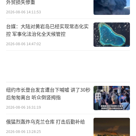
外贸损失惨重
能直接按着乌克兰的头逼着人家签字画押吧？
2026-08-06 14:11:53
这在道义上说不过去，操作起来难度也大。只
台媒：大陆对黄岩岛已经实现常态化实
要乌克兰的核心诉求没得到满足，谈判就很难
控 军事化法治化全天候管控
有实质性的进展。
2026-08-06 14:47:02
再者，美国虽然想抽身，但绝对不会彻底
放手。美国人的算盘打得最精，他们想要的是
那种“即使我不亲自下场，也能在后面操控局
势”的效果。只要美国还在后面递刀子，或者
纽约市长登台发言遭台下喊嘘 讲了30秒
是通过各种手段影响局势，欧洲跟俄罗斯的谈
后匆匆离台 听众倒竖拇指
判空间就会被挤压得很小。美国不希望看到欧
2026-08-06 16:31:19
洲跟俄罗斯真的握手言和搞成“一家亲”，那
样的话，美国在欧洲的存在感就会大大降低。
俄猛烈轰炸乌克兰仓库 打击后勤补给
所以，美国肯定还会时不时地出来搅局，让这
2026-08-06 13:28:25