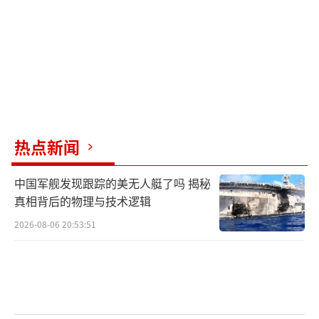
头。
但这还不是让欧洲彻底破防的关键。真正
压垮骆驼的最后一根稻草是美国那边传来的动
静。美国大选风向变了，特朗普再次入主白宫
的可能性越来越大，而且他那边的调门跟现在
的拜登政府完全不同。以前美国喊的是“支持
热点新闻
到底”，现在那边传出来的意思是“赶紧止
中国军舰发现跟踪的美无人艇了吗 揭秘
损”。这一变直接把欧洲给闪了腰。欧洲这两
真相背后的物理与技术逻辑
年把身家性命都押在美国这辆战车上，一门心
2026-08-06 20:53:51
思跟着大哥混。结果车开到半路，大哥突然要
把方向盘一打，说“我不玩了”或者“咱们得
换个玩法”，那坐在副驾驶上的欧洲怎么办？
这不就是被晾在半路上了吗？