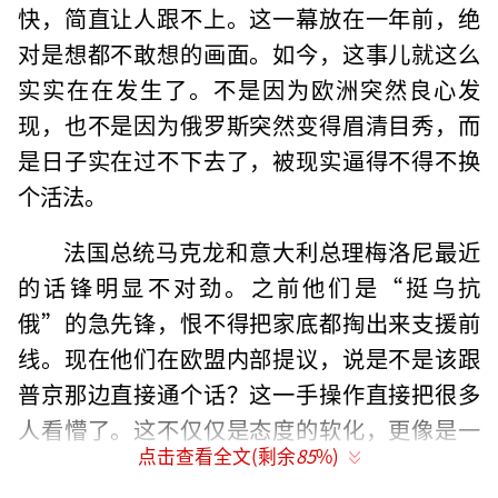
快，简直让人跟不上。这一幕放在一年前，绝
对是想都不敢想的画面。如今，这事儿就这么
实实在在发生了。不是因为欧洲突然良心发
现，也不是因为俄罗斯突然变得眉清目秀，而
是日子实在过不下去了，被现实逼得不得不换
个活法。
法国总统马克龙和意大利总理梅洛尼最近
的话锋明显不对劲。之前他们是“挺乌抗
俄”的急先锋，恨不得把家底都掏出来支援前
线。现在他们在欧盟内部提议，说是不是该跟
普京那边直接通个话？这一手操作直接把很多
人看懵了。这不仅仅是态度的软化，更像是一
点击查看全文(剩余
85
%)
种求救信号。背后藏着一个特别扎心的真相：