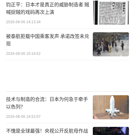
一声“停”就结束的，而是打到最后双方发现
钧正平：日本才是真正的威胁制造者 贼
喊捉贼的戏码再次上演
再打下去赚不到便宜了，才会真正坐下来谈。
2026-08-06 14:13:34
现在的欧洲就是在那个“赚不到便宜甚至要亏
大本”的边缘疯狂试探。
被泰航拒载中国乘客发声 承诺改签未兑
现
这事儿最大的启示就是，国际关系里没有
2026-08-06 10:14:52
永恒的朋友或敌人，全都是利益在那儿摆着。
欧洲之前跟俄罗斯翻脸是因为利益，现在想跟
俄罗斯缓和关系还是因为利益。只是苦了那些
在冲突中受苦受难的普通人，成了大国博弈棋
盘上的代价。
（责任编辑：卢其龙 CM0882）
技术与制造的合流：日本为何急于牵手
以色列？
2026-08-06 14:52:07
不愧是全球最强！央视公开反航母作战