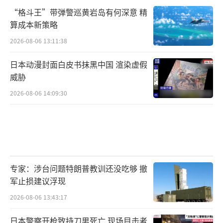
“格斗王”带弹警巡黄岩岛有何深意 精
算成本新策略
2026-08-06 13:11:38
日本动漫封面白皮书抹黑中国 渲染虚假
威胁
2026-08-06 14:09:30
专家：涉台问题特朗普教训还没吃够 撤
军止损建议浮现
2026-08-06 13:43:17
日本警察开枪致持刀男死亡 现场目击者