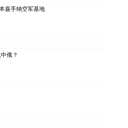
日本嘉手纳空军基地
抗中俄？