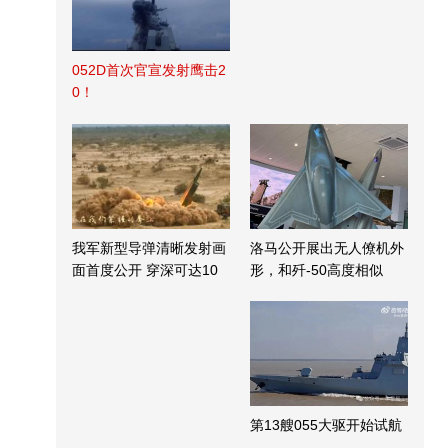
052D首次官宣发射鹰击2
0！
我军新型导弹清晰发射画
洛马公开展出无人僚机外
面首度公开 穿深可达10
形，和歼-50高度相似
米
第13艘055大驱开始试航