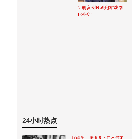
伊朗议长讽刺美国“戏剧
化外交”
24小时热点
张维为、唐湘龙：日本最不