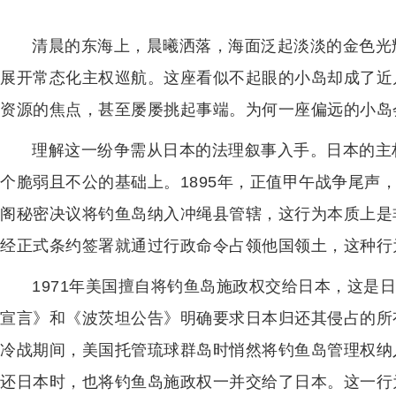
清晨的东海上，晨曦洒落，海面泛起淡淡的金色光
展开常态化主权巡航。这座看似不起眼的小岛却成了近
资源的焦点，甚至屡屡挑起事端。为何一座偏远的小岛
理解这一纷争需从日本的法理叙事入手。日本的主
个脆弱且不公的基础上。1895年，正值甲午战争尾声
阁秘密决议将钓鱼岛纳入冲绳县管辖，这行为本质上是
经正式条约签署就通过行政命令占领他国领土，这种行
1971年美国擅自将钓鱼岛施政权交给日本，这是
宣言》和《波茨坦公告》明确要求日本归还其侵占的所
冷战期间，美国托管琉球群岛时悄然将钓鱼岛管理权纳入
还日本时，也将钓鱼岛施政权一并交给了日本。这一行