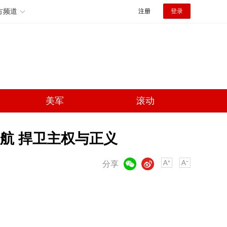
方频道
注册
登录
美军
滚动
航 捍卫主权与正义
微信
微博
分享