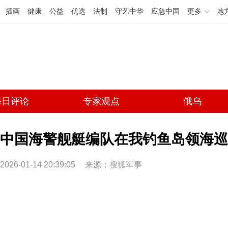
插画
健康
公益
优选
法制
守艺中华
应急中国
更多
地
每日评论
专家观点
俄乌
中国海警舰艇编队在我钓鱼岛领海巡
2026-01-14 20:39:05
来源：
搜狐军事