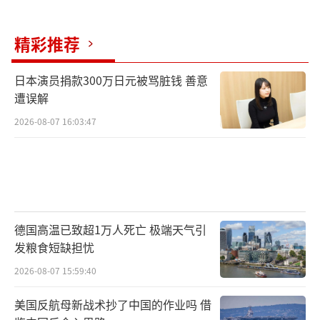
火，缓解人道灾难，开启战后重建，让加沙民
众重怀和平与发展的希望。
（责任编辑：卢其龙 CM088
精彩推荐
2）
日本演员捐款300万日元被骂脏钱 善意
遭误解
2026-08-07 16:03:47
德国高温已致超1万人死亡 极端天气引
发粮食短缺担忧
2026-08-07 15:59:40
美国反航母新战术抄了中国的作业吗 借