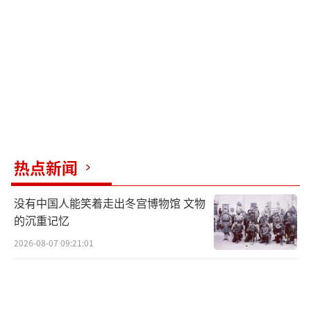
斯已做好准备进入加沙停火协议第二阶段，愿
配合立即组建一个巴勒斯坦机构，全权管理加
沙地带的所有事务，同时将“完全退出政府运
作”。
纳伊姆警告称，如果以色列持续升级军事
行动且加沙人道主义灾难得不到缓解，局势将
不可持续。纳伊姆称“战火范围可能扩大”，
热点新闻
而这正是内塔尼亚胡企图达到的目的。纳伊姆
没有中国人能笑着走出冬宫博物馆 文物
还指出，自停火以来，以军的袭击已导致数百
的沉重记忆
人伤亡。如果没有美国的“掩护或绿灯”，这
2026-08-07 09:21:01
些行动不可能发生。
1月8日，以色列突然对加沙发动空袭，导
致7人死亡，50多人受伤。中国外交部发言人对