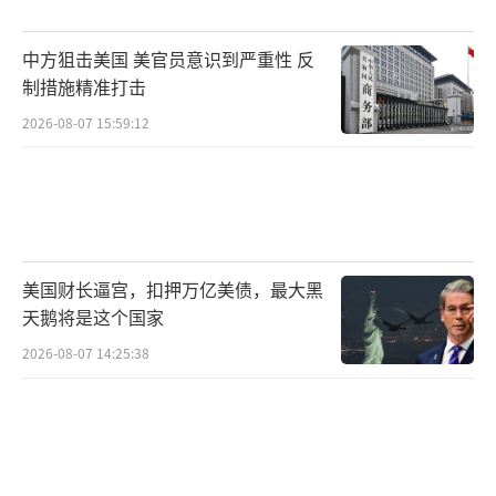
此表示，中方对当前加沙局势深表关切，反对
中方狙击美国 美官员意识到严重性 反
一切伤害平民、违反国际法的行为，希望加沙
制措施精准打击
停火协议得到切实执行，有效缓解人道危机，
2026-08-07 15:59:12
尽早恢复地区稳定。有关方面特别是以色列应
当保持克制，避免局势恶化升级。
中国常驻联合国代表傅聪大使在安理会表
决加沙战后安排决议草案后表示，加沙是巴勒
美国财长逼宫，扣押万亿美债，最大黑
斯坦人民的加沙，任何战后安排都应尊重巴勒
天鹅将是这个国家
斯坦人民的意愿，发挥巴勒斯坦民族权力机构
2026-08-07 14:25:38
的重要作用。傅聪强调，加沙遭受了两年战火
摧残，已是满目疮痍、百废待兴，200多万民众
依然在物资短缺、流离失所中挣扎。中方支持
安理会采取一切必要行动，推动实现持久停