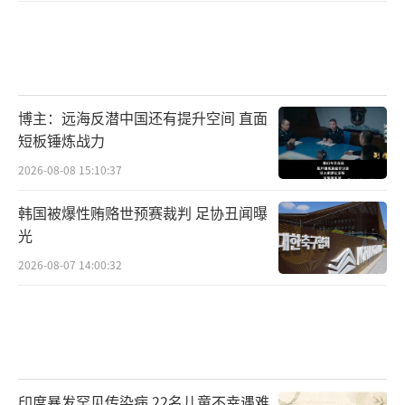
博主：远海反潜中国还有提升空间 直面
短板锤炼战力
2026-08-08 15:10:37
韩国被爆性贿赂世预赛裁判 足协丑闻曝
光
2026-08-07 14:00:32
印度暴发罕见传染病 22名儿童不幸遇难