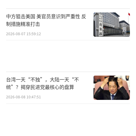
并将其迅速变为“提款机”的企图面临诸多现
中方狙击美国 美官员意识到严重性 反
实困境。多名委内瑞拉官员谴责特朗普企图掠
制措施精准打击
夺该国资源的计划，并称绑架委内瑞拉总统马
2026-08-07 15:59:12
杜罗是对国家主权的严重侵犯。
（责任编辑：卢其龙
CM0882）
台湾一天“不独”，大陆一天“不
统”？揭穿民进党最核心的盘算
2026-08-08 10:47:51