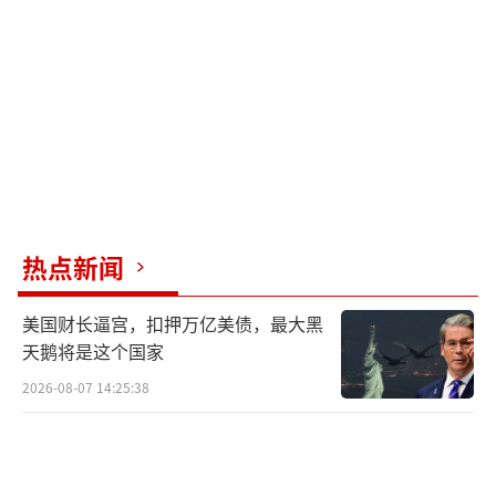
将至少投资1000亿美元用于委内瑞拉的石油生
产。然而，美国石油巨头的态度较为谨慎。此
次会面期间，没有石油巨头承诺迅速在委内瑞
拉进行大规模新投资。埃克森美孚首席执行官
达伦·伍兹表示，如果不进行监管改革和能源
部门重组，委内瑞拉不具备投资条件。
美国能源信息局数据显示，委内瑞拉拥有
热点新闻
约3000亿桶已探明原油储量，占全球储量的约1
7%，位居世界第一。分析人士认为，美方强力
美国财长逼宫，扣押万亿美债，最大黑
干预委内瑞拉局势，既有获取委内瑞拉重质原
天鹅将是这个国家
油的短期目的，也有借控制委石油资源推动实
2026-08-07 14:25:38
现“能源霸权”的长期图谋。然而，受委内瑞
拉基础设施老化、全球能源市场供应格局变化
等多重因素制约，美国染指委内瑞拉石油资源