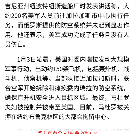
吉尼亚州纽波特纽斯造船厂时发表讲话称，大
约200名美军人员前往加拉加斯市中心执行任
务，而俄罗斯提供的防空系统并未起到显著作
用。他还表示，美军成功完成了任务且没有人
员伤亡。
1月3日凌晨，美国对委内瑞拉发动大规模
军事行动，出动约150架飞机，包括轰炸机、战
斗机、侦察机等。当部队接近加拉加斯时，联
合空军开始拆除和瘫痪委内瑞拉的防空系统，
确保直升机安全进入目标区域。最终，马杜罗
夫妇被控制并被带至美国。目前，马杜罗被关
押在纽约布鲁克林区的大都会拘留中心。
美方指控马杜罗犯有毒品恐怖主义阴谋
点击查看全文(剩余
36
%)