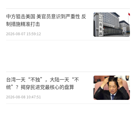
持续升级。
中方狙击美国 美官员意识到严重性 反
从FC-31“鹘鹰”到歼-35的脱胎换骨，再
制措施精准打击
到绿皮机的震撼首飞，中国航空工业用技术突
2026-08-07 15:59:12
破书写了自主创新的奋斗史诗。这架承载着万
千期待的“海上隐形利刃”不仅将填补中国隐
身舰载机的空白，更将使中国成为全球少数能
独立研发并量产第五代舰载机的国家，为维护
台湾一天“不独”，大陆一天“不
国家海洋权益、建设世界一流海军提供坚实支
统”？揭穿民进党最核心的盘算
撑。
（责任编辑：卢其龙 CM0882）
2026-08-08 10:47:51