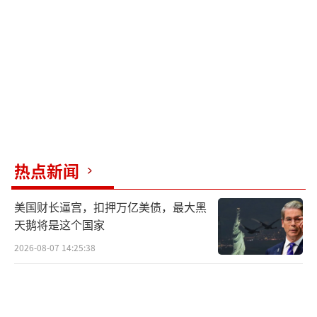
5不仅复合材料占比高于后者，且具备“弹滑兼
容”特性，既能适配福建舰的电磁弹射系统，
也能满足辽鲁舰的滑跃甲板起降需求。歼-35的
作战半径达1500公里，远超F-35C的1100公
里，搭配先进航电系统，使其在制空权争夺中
牢牢掌握主动权。
此次绿皮机首飞的成功不仅验证了新型材
热点新闻
料与动力系统的可靠性，还加速了歼-35的量产
列装进程。作为中国海军首款第五代隐身舰载
美国财长逼宫，扣押万亿美债，最大黑
机，歼-35与改进型歼-15B形成“高低搭配”，
天鹅将是这个国家
将大幅提升航母编队的远洋作战能力，助力中
2026-08-07 14:25:38
国海军进入“海空双隐身时代”。未来，随着
国产四代中推发动机的进一步优化及超材料在
主承力结构的拓展应用，歼-35的综合性能还将