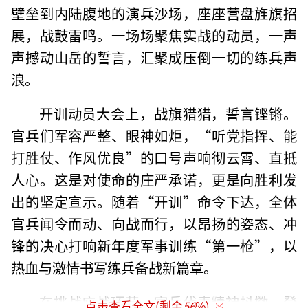
壁垒到内陆腹地的演兵沙场，座座营盘旌旗招
展，战鼓雷鸣。一场场聚焦实战的动员，一声
声撼动山岳的誓言，汇聚成压倒一切的练兵声
浪。
开训动员大会上，战旗猎猎，誓言铿锵。
官兵们军容严整、眼神如炬，“听党指挥、能
打胜仗、作风优良”的口号声响彻云霄、直抵
人心。这是对使命的庄严承诺，更是向胜利发
出的坚定宣示。随着“开训”命令下达，全体
官兵闻令而动、向战而行，以昂扬的姿态、冲
锋的决心打响新年度军事训练“第一枪”，以
热血与激情书写练兵备战新篇章。
在挑战应战环节，官兵代表精神抖擞，登
点击查看全文(剩余
56
%)