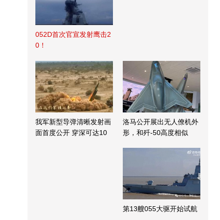
052D首次官宣发射鹰击2
0！
我军新型导弹清晰发射画
洛马公开展出无人僚机外
面首度公开 穿深可达10
形，和歼-50高度相似
米
第13艘055大驱开始试航