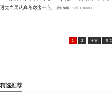
进党当局认真考虑这一点。
(
责任编辑
：
张蕾 TT0001
)
1
2
全文
共
精选推荐