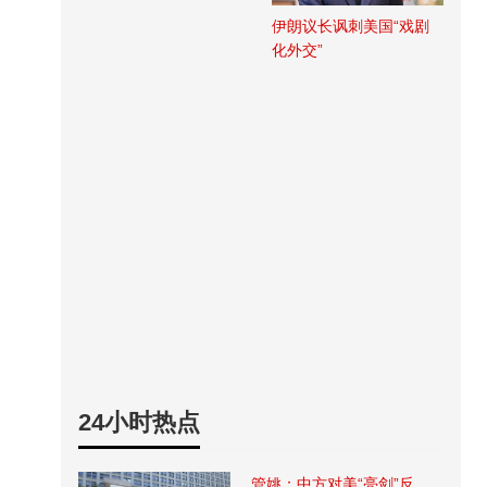
伊朗议长讽刺美国“戏剧
化外交”
24小时热点
管姚：中方对美“亮剑”反