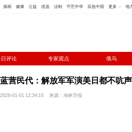
插画
健康
公益
优选
法制
守艺中华
应急中国
更多
地
每日评论
专家观点
俄乌
蓝营民代：解放军军演美日都不吭声
2026-01-01 12:34:10
来源：
海峡导报