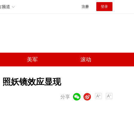
方频道
注册
登录
美军
滚动
 照妖镜效应显现
微信
微博
分享