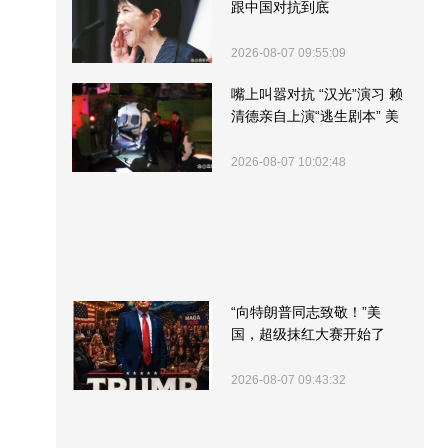
跟中国对抗到底
2026-08-07 09:55:09
嘴上叫嚣对抗 “汉光”演习 赖
清德亲自上演“逃生剧本” 美
军方围观“服务”
2026-08-07 10:02:48
“向特朗普同志致敬！”美
国，超级抹红大赛开始了
2026-08-07 09:43:32