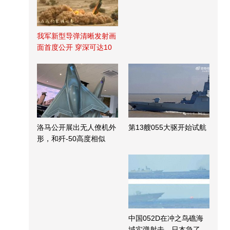
我军新型导弹清晰发射画
面首度公开 穿深可达10
米
洛马公开展出无人僚机外
第13艘055大驱开始试航
形，和歼-50高度相似
中国052D在冲之鸟礁海
域实弹射击，日本急了