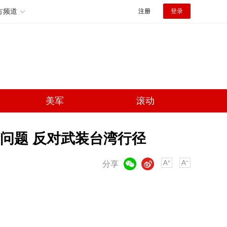
方频道
注册
登录
美军
滚动
问题 反对武装台湾行径
微信
微博
分享