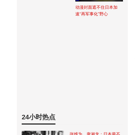
动漫封面遮不住日本加
速“再军事化”野心
24小时热点
张维为、唐湘龙：日本最不