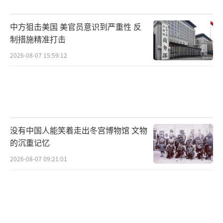
射、航天器电磁发射储备了核心能力；而歼-20
的舰载化改造将带动航空新材料、舰载机起降
中方狙击美国 美官员意识到严重性 反
系统、航母动力系统等多个领域的技术迭代。
制措施精准打击
这种“军民融合、多领域协同”的发展模式正
2026-08-07 15:59:12
是我国军工体系快速进步的关键。从全球格局
来看，美国福特级航母虽早于福建舰装备电磁
弹射，但多次出现技术故障，至今未形成稳定
战力。而中国在福建舰基础上，通过超导磁悬
没有中国人能笑着走出冬宫博物馆 文物
浮技术积累，正在打造更可靠、更强大的下一
的沉重记忆
代弹射系统，配合歼-20这样的重型隐身舰载
2026-08-07 09:21:01
机，004航母有望在远洋战力上实现对福特级的
弯道超车。这不仅是单一装备的升级，更是中
国从“航母大国”向“航母强国”跨越的重要
标志。