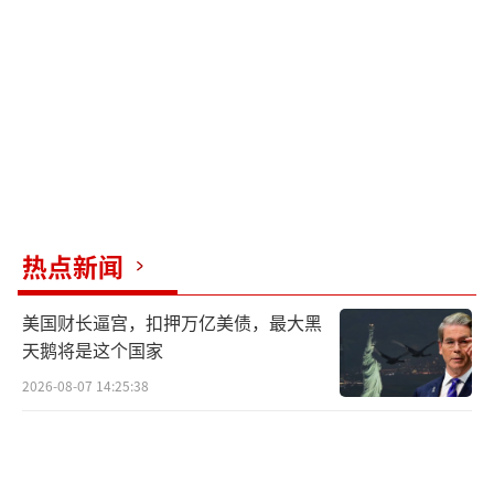
展数百公里，攻防边界直接前移。载弹量方
面，歼-20的机身尺寸允许挂载更大规模的远程
弹药，包括重型反舰导弹、远程空空导弹等，
能够执行“穿透式制空”和“远程反舰”等高
端任务。未来004航母若采用“歼-20+歼-3
5”高低搭配模式，并结合无人机协同作战，将
实现“全隐身舰载机编队”，彻底改变远洋对
热点新闻
抗的战力平衡。当前福建舰因缺乏重型隐身舰
载机，尚未形成完整的远洋制空体系，歼-20上
美国财长逼宫，扣押万亿美债，最大黑
舰恰好补上这一短板。
天鹅将是这个国家
2026-08-07 14:25:38
歼-20适配电磁弹射的探索体现了中国国防
科技“一技多能”的战略智慧。超导磁悬浮技
术看似是民用高铁的黑科技，实则为航母弹