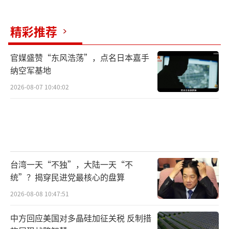
歼-20模型在磁悬浮试验中的亮相预示着中
国海军未来战力的发展方向。当12万吨核动力
精彩推荐
航母搭载重型隐身舰载机驰骋大洋，中国维护
官媒盛赞“东风浩荡”，点名日本嘉手
海洋权益、保障全球安全的能力将迈上新台
纳空军基地
阶。在国防科技自主创新的道路上，这样的突
2026-08-07 10:40:02
破还将不断涌现，每一次进展都是对国家主权
与领土完整的最强守护。
（责任编辑：张蕾 TT0001）
台湾一天“不独”，大陆一天“不
统”？揭穿民进党最核心的盘算
2026-08-08 10:47:51
中方回应美国对多晶硅加征关税 反制措