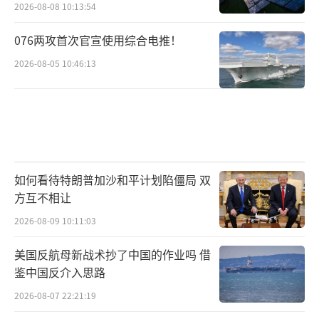
2026-08-08 10:13:54
076两攻首次官宣使用综合电推！
2026-08-05 10:46:13
如何看待特朗普加沙和平计划陷僵局 双
方互不相让
2026-08-09 10:11:03
美国反航母新战术抄了中国的作业吗 借
鉴中国反介入思路
2026-08-07 22:21:19