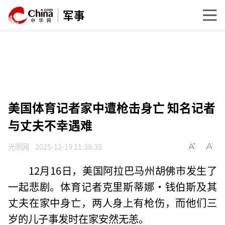
军事
美国体育记者家中遭枪击身亡 知名记者
与丈夫不幸遇难
光明网
2025-12-19 11:38:35
12月16日，美国阿拉巴马州胡佛市发生了
一起悲剧。体育记者克里斯蒂娜·钱伯斯及其
丈夫在家中身亡，两人身上有枪伤，而他们三
岁的儿子事发时在家安然无恙。