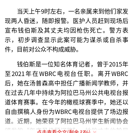
当天上午9时左右，一名亲属来到他们家发
现两人昏迷，随即报警。医护人员赶到现场后
宣布钱伯斯及其丈夫均因枪伤死亡。警方表
示，初步调查显示此案可能为谋杀或自杀事
件，目前对公众不构成威胁。
钱伯斯是一位知名体育记者，曾于2015年
至2021年在WBRC电视台任职。离开WBRC
后，她在汤普森高中担任广播新闻学教师，并
在过去几年中持续为阿拉巴马州公共电视台报
道体育赛事。在今年的橄榄球赛季中，她还以
自由撰稿人身份为WBRC电视台提供了场边报
道。近期，她荣获了阿拉巴马州学生新闻协会
颁发的“年度最佳顾问奖”。她的丈夫约翰尼
点击查看全文(剩余
33
%)