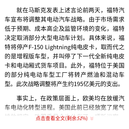
就在马斯克发表上述言论前两天，福特汽
车宣布将调整其电动汽车战略。由于市场需求
低于预期、成本高企及监管环境的变化，福特
决定取消部分大型电动车计划。具体来说，福
特将停产F-150 Lightning纯电皮卡，取而代之
的是增程版车型，并叫停了下一代全新纯电皮
卡和电动厢式货车项目。此外，福特位于美国
的部分纯电动车型工厂将转产燃油和混动车
型。此次战略调整将产生约195亿美元的支出。
事实上，在政策层面上，欧美均在放缓汽
车电动化转型进程。美国此前已经放宽了尾气
排放规定，欧盟委员会也公布了一项新议案，
点击查看全文(剩余
51
%)
取消了2035年禁止销售燃油车的方针。