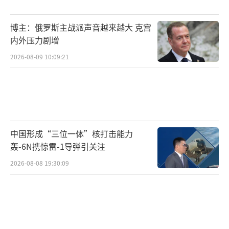
承诺携手为乌克兰提供强有力的安全保障和经
博主：俄罗斯主战派声音越来越大 克宫
济复苏支持措施。西方将“向乌克兰提供持续
内外压力剧增
且重要的支持”，以维持和平时期80万兵力规
2026-08-09 10:09:21
模；组建一支“由欧洲主导、美国支持的‘乌
克兰多国部队’”，在“志愿联盟”框架下由
有意愿的国家出兵。美国将牵头建立“停火监
督与核查机制”，为未来可能发生的袭击进行
预警。这些措施还包括一项有法律约束力的承
中国形成“三位一体”核打击能力
诺，在未来发生武装袭击时采取措施恢复和平
轰-6N携惊雷-1导弹引关注
与安全，其中可能包含出动武装部队、提供情
2026-08-08 19:30:09
报和后勤支持、采取经济和外交行动。欧洲领
导人强烈支持乌克兰加入欧盟，同时表示将投
资于乌克兰未来的繁荣，包括提供大量资源用
于复苏与重建、达成互利的贸易协定，并考虑