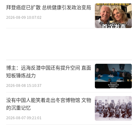
会。志愿联盟和北约是一样的，甚至可能更糟
拜登癌症已扩散 总统健康引发政治变局
糕。”俄罗斯总统新闻秘书佩斯科夫表示，克
2026-08-09 10:07:02
里姆林宫将分析欧洲领导人关于给予基辅安全
保障的联合声明。在评论圣诞停战的提议时，
佩斯科夫称：“我们渴望和平，但我们不想要
那种给乌克兰喘息之机、使其为战争继续做准
备的停火。我们希望结束这场战争，实现我们
博主：远海反潜中国还有提升空间 直面
的目标，确保我们的利益，并确保欧洲未来的
短板锤炼战力
和平。”
2026-08-08 15:10:37
俄政治分析家卡姆金称，俄方清楚地看到
没有中国人能笑着走出冬宫博物馆 文物
了基辅拖延冲突解决进程的所有企图。他们以
的沉重记忆
临时停战为条件让自己能重新集结军队并进行
2026-08-07 09:21:01
重新武装，而俄罗斯主张实现全面和平。俄科
学院欧洲研究所专家梅杰维奇也持类似观点，