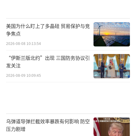
认为欧洲与基辅企图欺骗俄罗斯，以赢得时
间，但基辅政权的想法不会成功。
（责任编辑：张小
美国为什么盯上了多晶硅 贸易保护与竞
花 TT1000）
争焦点
2026-08-08 10:13:54
“伊斯兰版北约”出现 三国防务协议引
发关注
2026-08-09 10:09:45
乌弹道导弹拦截效率暴跌有何影响 防空
压力剧增