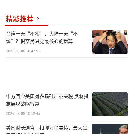
要求俄罗斯向乌克兰赔偿损失。
精彩推荐
根据美国官员的说法，美国向乌克兰提供
的安全保障类似于《北大西洋公约》第五条集
台湾一天“不独”，大陆一天“不
统”？揭穿民进党最核心的盘算
体防御条款，但相关协议需要美国国会参议院
批准。美国“政治新闻网”分析认为，美方意
2026-08-08 10:47:51
在施压基辅，促使其接受结束战争的相关条
款。泽连斯基及多名欧洲领导人此前一直态度
犹豫，担心俄罗斯在隔一段时间后会再次发起
进攻。而美方此次最新提案似乎既是为了打消
中方回应美国对多晶硅加征关税 反制措
乌克兰和欧洲的顾虑，也是为了推动泽连斯基
施展现战略智慧
尽快采取行动。《华尔街日报》认为，俄罗斯
2026-08-08 10:12:45
官员很可能对美方提供的安全保障提出异议。
即使美方这一提议有望消除乌克兰与俄罗斯签
美国财长逼宫，扣押万亿美债，最大黑