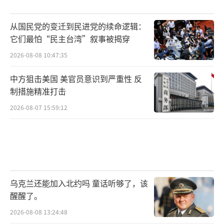
泽连斯基表示，在这种情况下，美国应该对俄
罗斯施加重压并扩大对乌克兰的援助。他还表
从国民党的变迁到民进党的续命逻辑：
它们最怕“民主台湾”叙事被揭穿
示，乌克兰与美国支持在圣诞节和新年假期停
火，但这取决于俄罗斯的政治意愿。
2026-08-08 10:47:35
中方狙击美国 美官员意识到严重性 反
俄罗斯副外长里亚布科夫在接受媒体专访
制措施精准打击
时表示，他相信交战双方已“接近”通过外交
2026-08-07 15:59:12
手段解决乌克兰危机。“我们已做好达成一项
协议的准备”，但他重申俄方“不能以任何方
式”在领土问题上作出妥协。里亚布科夫还表
示，俄方绝对不会签署、不会同意北约在乌克
兰境内部署和驻扎军队的任何行为。当被问及
乌克兰还能加入北约吗 童话听够了，该
俄方是否会同意组成“志愿联盟”的欧洲国家
醒醒了。
的军人在乌部署时，里亚布科夫回答说：“不
2026-08-08 13:24:48