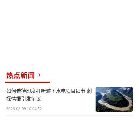
们现在比以往任何时候都更接近达成协议，接
下来就看我们能促成什么样的结果了。”
此次柏林会谈取得的进展得到了欧洲方面
的肯定。此前欧洲官员对特朗普是否愿意在乌
克兰安全问题上发挥核心作用持怀疑态度，经
过此次会谈，他们的看法发生了积极转变。德
国总理默茨称：“近几日，我们见证了强劲的
热点新闻
外交势头，这或许是自2022年2月24日这场战
如何看待印度打听雅下水电项目细节 刺
争爆发以来最显著的一次。现在我们迎来了为
探情报引发争议
乌克兰开启真正和平进程的机遇。”
2026-08-09 10:04:52
15日晚间，欧洲多国和欧盟领导人发表声
明，对特朗普推动乌克兰和平进程取得“重大
进展”表示欢迎。声明称，美国和欧盟领导人