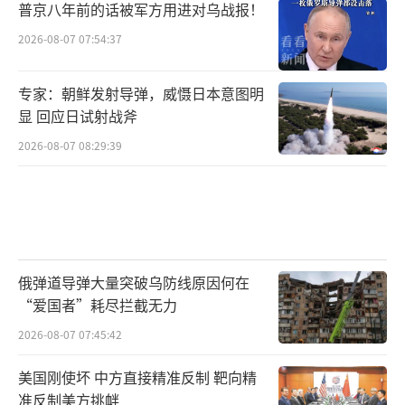
普京八年前的话被军方用进对乌战报！
2026-08-07 07:54:37
专家：朝鲜发射导弹，威慑日本意图明
显 回应日试射战斧
2026-08-07 08:29:39
俄弹道导弹大量突破乌防线原因何在
“爱国者”耗尽拦截无力
2026-08-07 07:45:42
美国刚使坏 中方直接精准反制 靶向精
准反制美方挑衅