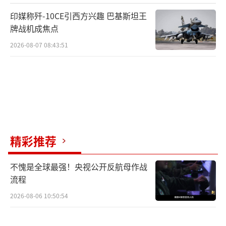
升。人民空军已经从过去的国土防空型向空天
印媒称歼-10CE引西方兴趣 巴基斯坦王
一体、攻防兼备的战略军种迈进。新型战机列
牌战机成焦点
装、远程打击能力和体系化作战水平都达到了
2026-08-07 08:43:51
新高度。这首MV所展现的昂扬士气，正是建立
在硬实力底气之上的自然流露。
对于日本的“高度关注”，希望他们能真
正听懂歌词里的每一个字。中国的和平发展不
是无原则的退让，核心利益不容侵犯。中国人
精彩推荐
民空军用这首歌划出了一条清晰的底线：对话
与合作，我们欢迎；但若心怀不轨、肆意挑
不愧是全球最强！央视公开反航母作战
衅，那么“剑出鞘”必定“震敌胆”。维护国
流程
家主权和地区和平稳定的力量，就牢牢掌握在
2026-08-06 10:50:54
这支英雄军队手中。和平可贵，但和平需要强
大的力量来捍卫。这首战歌就是捍卫力量的宣