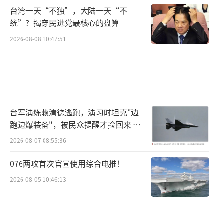
台湾一天“不独”，大陆一天“不
统”？揭穿民进党最核心的盘算
2026-08-08 10:47:51
台军演练赖清德逃跑，演习时坦克"边
跑边爆装备"，被民众提醒才捡回来 演
习状况频出引发关注
2026-08-07 08:55:36
076两攻首次官宣使用综合电推！
2026-08-05 10:46:13