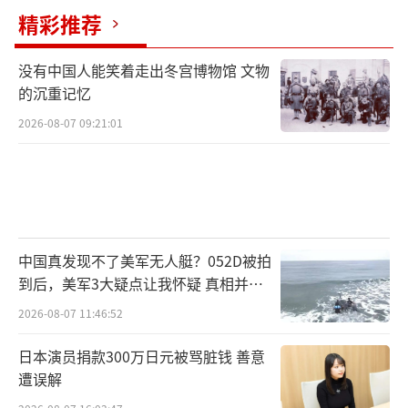
也不怕事；中国人讲道理，但更讲底线。谁敢
精彩推荐
碰触“三个一”的红线，谁就是站在正义的对
立面，注定被历史的车轮碾碎。
没有中国人能笑着走出冬宫博物馆 文物
的沉重记忆
台湾的未来，不在日本的政客口中，而在
2026-08-07 09:21:01
每一个中国人对统一的坚定信念里。“七重锁
定”，锁的是分裂的野心，定的是统一的必
然，亮的是正义的光芒。高市早苗的叫嚣，不
过是历史的逆流；中国的立场，才是正义的回
响。
中国真发现不了美军无人艇？052D被拍
到后，美军3大疑点让我怀疑 真相并非
如此
2026-08-07 11:46:52
（责任编辑：卢其龙 CM0882）
日本演员捐款300万日元被骂脏钱 善意
遭误解