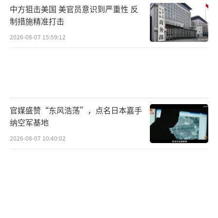
中方狙击美国 美官员意识到严重性 反
“七重锁定”环环相扣、层层递进，从国
制措施精准打击
际条约到国内法理，从历史事实到现实秩序，
2026-08-07 15:59:12
构成了一道无法撼动的铜墙铁壁。任何妄图
用“台湾地位未定论”或“民主自决”为“台
独”开脱的说辞，都是对历史的无知，对法理
的亵渎，对中华民族情感和国际秩序的践踏。
官媒盛赞“东风浩荡”，点名日本嘉手
高市早苗之流鼓噪“台湾有事，日本有事”，
纳空军基地
本质是想借台湾之名，行扩军之实，重拾军国
2026-08-07 10:40:02
主义旧梦。他们害怕的是中国强大；他们恐惧
的是十四亿中国人捍卫统一的意志。他们忘
了，1945年的日本，是被中国人民和世界反法
西斯力量彻底打败的；今天的中国，更早已不
是那个任人欺凌的旧中国。中国人不惹事，但