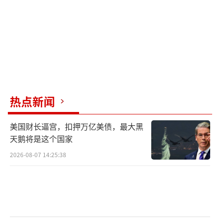
为中国代表的法理地位已被彻底终结。1971年
联合国大会第2758号决议明确承认，中华人民
共和国是代表全中国的唯一合法政府，台湾是
其领土不可分割的一部分。联合国秘书处法律
事务办公室早已出具权威意见，台湾作为中国
的一个省没有独立地位。这一国际共识，不是
热点新闻
某个国家的单方面声明，而是联合国会员国共
同投票确认的国际法基石。1972年《中日联合
美国财长逼宫，扣押万亿美债，最大黑
声明》和1978年《中日和平友好条约》更是日
天鹅将是这个国家
本政府亲手签署、白纸黑字承诺：承认一个中
2026-08-07 14:25:38
国，尊重台湾是中国领土，恪守《波茨坦公
告》。如今，日本政客撕毁承诺，背信弃义，
不仅是在挑战中国的红线，更是在挑战国际秩
序的底线。