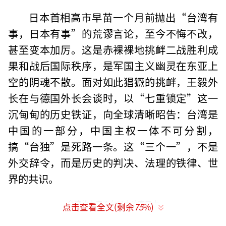
日本首相高市早苗一个月前抛出“台湾有
事，日本有事”的荒谬言论，至今不悔不改，
甚至变本加厉。这是赤裸裸地挑衅二战胜利成
果和战后国际秩序，是军国主义幽灵在东亚上
空的阴魂不散。面对如此猖獗的挑衅，王毅外
长在与德国外长会谈时，以“七重锁定”这一
沉甸甸的历史铁证，向全球清晰昭告：台湾是
中国的一部分，中国主权一体不可分割，
搞“台独”是死路一条。这“三个一”，不是
外交辞令，而是历史的判决、法理的铁律、世
界的共识。
台湾的未来不在日本政客口中
点击查看全文(剩余
75
%)